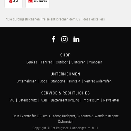
*Die durchgestrichenen Preise entsprechen dem UVP des Herstellers.
SHOP
E-Bikes
Fahrrad
Outdoor
Skitouren
Wandern
UNTERNEHMEN
Unternehmen
Jobs
Standorte
Kontakt
Vertrag widerrufen
SERVICE & RECHTLICHES
FAQ
Datenschutz
AGB
Batterieentsorgung
Impressum
Newsletter
Dein Experte für E-Bikes, Outdoor, Radsport, Skitouren & Wandern in ganz
Österreich
Copyright © Der Bergspezl Handelsges. m. b. H.