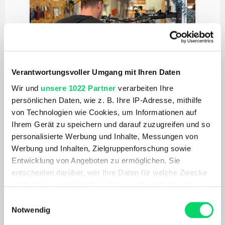
Verantwortungsvoller Umgang mit Ihren Daten
Wir und
unsere 1022 Partner
verarbeiten Ihre
Weitere Infos zur Fahrradwerkstatt
persönlichen Daten, wie z. B. Ihre IP-Adresse, mithilfe
von Technologien wie Cookies, um Informationen auf
Ihrem Gerät zu speichern und darauf zuzugreifen und so
personalisierte Werbung und Inhalte, Messungen von
Werbung und Inhalten, Zielgruppenforschung sowie
Entwicklung von Angeboten zu ermöglichen. Sie
entscheiden darüber, wer Ihre Daten für welche Zwecke
nutzt. Sie können Ihre Einwilligung jederzeit über die
Cookie-Erklärung oder durch Klicken auf das Privacy
Einwilligungsauswahl
Weitere Infos zum Skiservice
Trigger Symbol ändern oder widerrufen
Notwendig