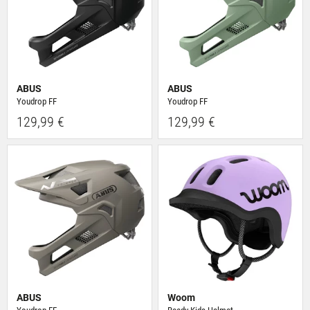
ABUS
ABUS
Youdrop FF
Youdrop FF
129,99 €
129,99 €
ABUS
Woom