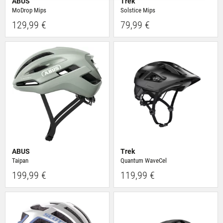
ABUS
Trek
ihnen bereitgestellt hast oder die sie im Rahmen Deiner
MoDrop Mips
Solstice Mips
Nutzung der Dienste gesammelt haben.
129,99 €
79,99 €
ABUS
Trek
Taipan
Quantum WaveCel
199,99 €
119,99 €