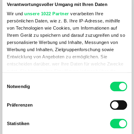
Arx Plus
Youdrop FF
Verantwortungsvoller Umgang mit Ihren Daten
99,99 €
129,99 €
Wir und
unsere 1022 Partner
verarbeiten Ihre
persönlichen Daten, wie z. B. Ihre IP-Adresse, mithilfe
von Technologien wie Cookies, um Informationen auf
Ihrem Gerät zu speichern und darauf zuzugreifen und so
personalisierte Werbung und Inhalte, Messungen von
Werbung und Inhalten, Zielgruppenforschung sowie
Entwicklung von Angeboten zu ermöglichen. Sie
entscheiden darüber, wer Ihre Daten für welche Zwecke
nutzt. Sie können Ihre Einwilligung jederzeit über die
Cookie-Erklärung oder durch Klicken auf das Privacy
Einwilligungsauswahl
Trigger Symbol ändern oder widerrufen
Notwendig
Lumos
ABUS
Ultra
Stormchaser Ace
Wenn Sie es erlauben, würden wir auch gerne:
129,99 €
149,99 €
Präferenzen
Informationen über Ihre geografische Lage
erfassen, welche bis auf einige Meter genau sein
können
Statistiken
Ihr Gerät durch aktives Scannen nach