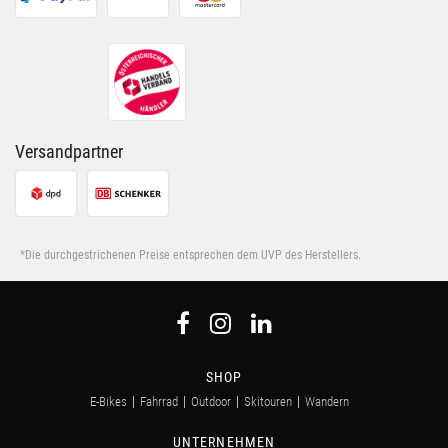
Versandpartner
*Die durchgestrichenen Preise entsprechen dem UVP des Herstellers.
SHOP
E-Bikes
Fahrrad
Outdoor
Skitouren
Wandern
UNTERNEHMEN