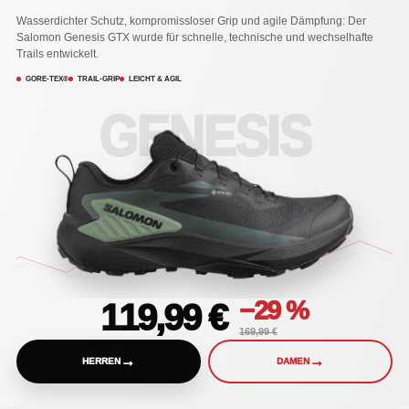
Wasserdichter Schutz, kompromissloser Grip und agile Dämpfung: Der
Salomon Genesis GTX wurde für schnelle, technische und wechselhafte
Trails entwickelt.
GORE-TEX®
TRAIL-GRIP
LEICHT & AGIL
GENESIS
−29 %
119,99 €
169,99 €
→
→
HERREN
DAMEN