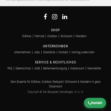
SHOP
E-Bikes
Fahrrad
Outdoor
Skitouren
Wandern
UNTERNEHMEN
Unternehmen
Jobs
Standorte
Kontakt
Vertrag widerrufen
SERVICE & RECHTLICHES
FAQ
Datenschutz
AGB
Batterieentsorgung
Impressum
Newsletter
Dein Experte für E-Bikes, Outdoor, Radsport, Skitouren & Wandern in ganz
Österreich
Copyright © Der Bergspezl Handelsges. m. b. H.
Kontakt