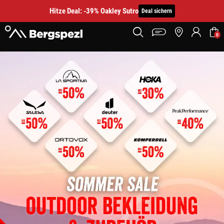
Hitze Deal: -39% Oakley Sutro
Deal sichern
0