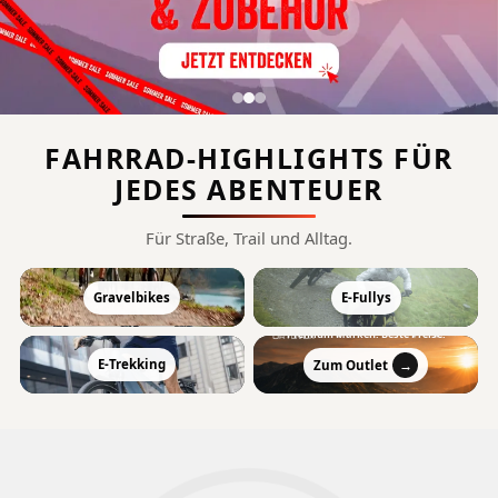
FAHRRAD-HIGHLIGHTS FÜR
JEDES ABENTEUER
Für Straße, Trail und Alltag.
SOMMER SALE
−55 %
Gravelbikes
E-Fullys
BIS ZU
Premium Marken. Beste Preise.
→
E-Trekking
Zum Outlet