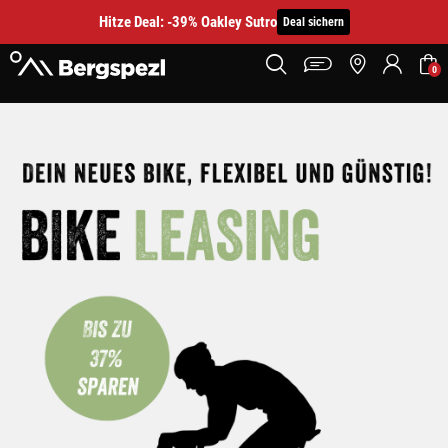
Hitze Deal: -39% Oakley Sutro
Deal sichern
0
Bike Leasing - unkompliziert und schnell