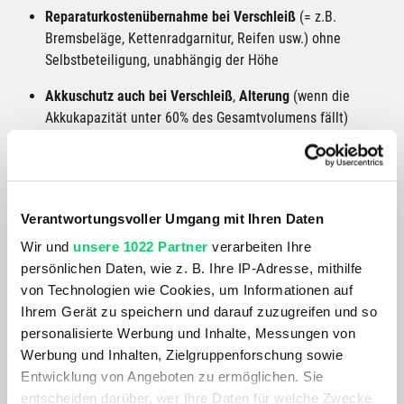
Reparaturkostenübernahme bei Verschleiß
(= z.B.
Bremsbeläge, Kettenradgarnitur, Reifen usw.) ohne
Selbstbeteiligung, unabhängig der Höhe
Akkuschutz auch bei Verschleiß
,
Alterung
(wenn die
Akkukapazität unter 60% des Gesamtvolumens fällt)
Wartung,
im 2. 3. und 4. Jahr ist eine Wartung/Inspektion
im Wert von 60€ inkludiert (allgemeine Wartung)
Hier gehts zu den Details bei
>>LeaseMyBike
Verantwortungsvoller Umgang mit Ihren Daten
Bike Marken und Zubehör
Wir und
unsere 1022 Partner
verarbeiten Ihre
persönlichen Daten, wie z. B. Ihre IP-Adresse, mithilfe
Egal, ob mit oder ohne Motor, ob Trekking-, Mountain-, Gravelbike
von Technologien wie Cookies, um Informationen auf
oder Lastenrad: bei
Bergspezl
kannst du aus einem riesigen
Ihrem Gerät zu speichern und darauf zuzugreifen und so
Angebot der bedeutenden Fahrradmarken wählen:
personalisierte Werbung und Inhalte, Messungen von
Werbung und Inhalten, Zielgruppenforschung sowie
Cube
Entwicklung von Angeboten zu ermöglichen. Sie
KTM
entscheiden darüber, wer Ihre Daten für welche Zwecke