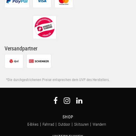
Wie lange läuft ein Bike-Leasing-Vertrag?
Was passiert mit dem Fahrrad am Ende der Leasinglaufzeit?
Was passiert, wenn mein Leasing-Bike gestohlen wird?
Was passiert bei Kündigung des Arbeitsverhältnisses?
Versandpartner
*Die durchgestrichenen Preise entsprechen dem UVP des Herstellers.
SHOP
E-Bikes
Fahrrad
Outdoor
Skitouren
Wandern