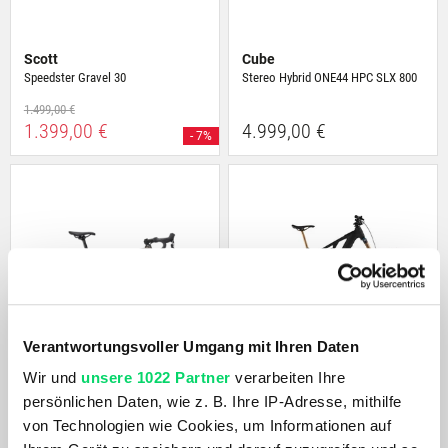
Scott
Cube
Speedster Gravel 30
Stereo Hybrid ONE44 HPC SLX 800
1.499,00 €
1.399,00 €
4.999,00 €
- 7%
Verantwortungsvoller Umgang mit Ihren Daten
Wir und
unsere 1022 Partner
verarbeiten Ihre
Trek
Cube
persönlichen Daten, wie z. B. Ihre IP-Adresse, mithilfe
Checkpoint ALR 5 Gen 3
AMS Hybrid ONE77 C:62 AT 600X
von Technologien wie Cookies, um Informationen auf
1.999,00 €
7.499,00 €