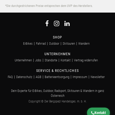
*Die durchgestrichenen Preise entsprechen dem UVP des Herstellers.
SHOP
E-Bikes
Fahrrad
Outdoor
Skitouren
Wandern
UNTERNEHMEN
Unternehmen
Jobs
Standorte
Kontakt
Vertrag widerrufen
SERVICE & RECHTLICHES
FAQ
Datenschutz
AGB
Batterieentsorgung
Impressum
Newsletter
Dein Experte für E-Bikes, Outdoor, Radsport, Skitouren & Wandern in ganz
Österreich
Copyright © Der Bergspezl Handelsges. m. b. H.
Kontakt