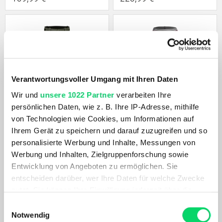
Verantwortungsvoller Umgang mit Ihren Daten
Wir und
unsere 1022 Partner
verarbeiten Ihre
persönlichen Daten, wie z. B. Ihre IP-Adresse, mithilfe
von Technologien wie Cookies, um Informationen auf
Montura
Martini
Ihrem Gerät zu speichern und darauf zuzugreifen und so
Herren Arosa Corduroy Pants
Damen Vision
personalisierte Werbung und Inhalte, Messungen von
298,99 €
259,99 €
Werbung und Inhalten, Zielgruppenforschung sowie
Entwicklung von Angeboten zu ermöglichen. Sie
entscheiden darüber, wer Ihre Daten für welche Zwecke
nutzt. Sie können Ihre Einwilligung jederzeit über die
Cookie-Erklärung oder durch Klicken auf das Privacy
Einwilligungsauswahl
Trigger Symbol ändern oder widerrufen
Notwendig