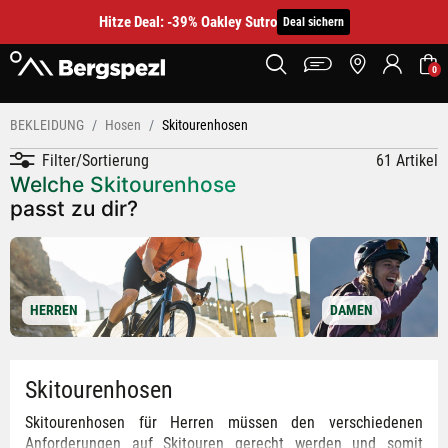
Hitze Deal: -39% Oakley Sutro
Deal sichern
0
BEKLEIDUNG
Hosen
Skitourenhosen
Filter/Sortierung
61 Artikel
Welche Skitourenhose
passt zu dir?
HERREN
DAMEN
Skitourenhosen
Skitourenhosen für Herren müssen den verschiedenen
Anforderungen auf Skitouren gerecht werden und somit