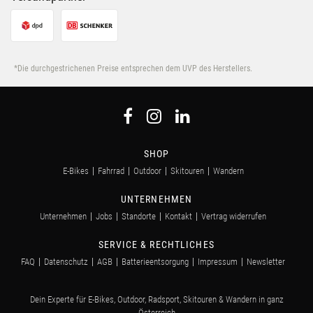
*Die durchgestrichenen Preise entsprechen dem UVP des Herstellers.
SHOP
E-Bikes
Fahrrad
Outdoor
Skitouren
Wandern
UNTERNEHMEN
Unternehmen
Jobs
Standorte
Kontakt
Vertrag widerrufen
SERVICE & RECHTLICHES
FAQ
Datenschutz
AGB
Batterieentsorgung
Impressum
Newsletter
Dein Experte für E-Bikes, Outdoor, Radsport, Skitouren & Wandern in ganz
Österreich