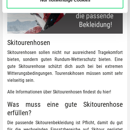
anbieten zu können und die Zugriffe auf unsere Website
zu analysieren. Außerdem geben wir Informationen zu
Deiner Verwendung unserer Website an unsere Partner
für soziale Medien, Werbung und Analysen weiter.
Unsere Partner führen diese Informationen
Skitourenhosen
möglicherweise mit weiteren Daten zusammen, die Du
ihnen bereitgestellt hast oder die sie im Rahmen Deiner
Skitourenhosen sollen nicht nur ausreichend Tragekomfort
Nutzung der Dienste gesammelt haben.
bieten, sondern guten Rundum-Wetterschutz bieten. Eine
gute Skitourenhose schützt dich auch bei bei extremen
Witterungsbedingungen. Tourenskihosen müssen somit sehr
vielseitig sein.
Alle Informationen über Skitourenhosen findest du hier!
Was muss eine gute Skitourenhose
erfüllen?
Die passende Skitourenbekleidung ist Pflicht, damit du gut
für die wechselnden Einsatzbereiche auf Skitour gerüstet