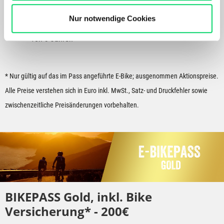
Bergspezl verwendet Cookies, um Inhalte und Anzeigen
1x kostenloser
zu personalisieren, Funktionen für soziale Medien
Nur notwendige Cookies
Batteriecheck innerhalb
anbieten zu können und die Zugriffe auf unsere Website
von 3 Jahren
zu analysieren. Außerdem geben wir Informationen zu
Deiner Verwendung unserer Website an unsere Partner
für soziale Medien, Werbung und Analysen weiter.
* Nur gültig auf das im Pass angeführte E-Bike; ausgenommen Aktionspreise.
Unsere Partner führen diese Informationen
möglicherweise mit weiteren Daten zusammen, die Du
Alle Preise verstehen sich in Euro inkl. MwSt., Satz- und Druckfehler sowie
ihnen bereitgestellt hast oder die sie im Rahmen Deiner
zwischenzeitliche Preisänderungen vorbehalten.
Nutzung der Dienste gesammelt haben.
BIKEPASS Gold, inkl. Bike
Versicherung* - 200€