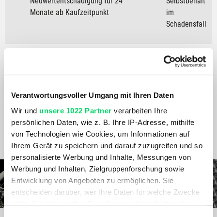
Neuwertentschädigung für 24
Selbstbehalt
Monate ab Kaufzeitpunkt
im
Schadensfall
Europaweite Absicherung
Gratis
Bergspezl
Trinkflasche
Verantwortungsvoller Umgang mit Ihren Daten
Wir und
unsere 1022 Partner
verarbeiten Ihre
* Nur gültig auf das im Pass angeführte E-Bike; ausgenommen Aktionspreise.
persönlichen Daten, wie z. B. Ihre IP-Adresse, mithilfe
Alle Preise verstehen sich in Euro inkl. MwSt., Satz- und Druckfehler sowie
von Technologien wie Cookies, um Informationen auf
zwischenzeitliche Preisänderungen vorbehalten.
Ihrem Gerät zu speichern und darauf zuzugreifen und so
personalisierte Werbung und Inhalte, Messungen von
Werbung und Inhalten, Zielgruppenforschung sowie
Entwicklung von Angeboten zu ermöglichen. Sie
entscheiden darüber, wer Ihre Daten für welche Zwecke
nutzt. Sie können Ihre Einwilligung jederzeit über die
Cookie-Erklärung oder durch Klicken auf das Privacy