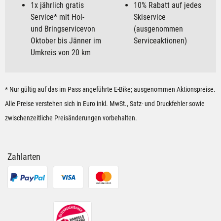
1x jährlich gratis
10% Rabatt auf jedes
Service* mit Hol-
Skiservice
und Bringservicevon
(ausgenommen
Oktober bis Jänner im
Serviceaktionen)
Umkreis von 20 km
* Nur gültig auf das im Pass angeführte E-Bike; ausgenommen Aktionspreise.
Alle Preise verstehen sich in Euro inkl. MwSt., Satz- und Druckfehler sowie
zwischenzeitliche Preisänderungen vorbehalten.
Der Bergspezl BIKEPASS – Häufige Fragen
Was ist der Bergspezl BIKEPASS?
Zahlarten
Welche BIKEPASS-Varianten gibt es?
Welche Leistungen sind im BIKEPASS enthalten?