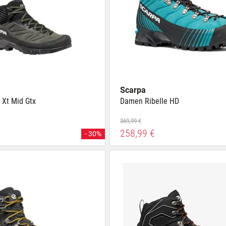
Scarpa
 Xt Mid Gtx
Damen Ribelle HD
369,99 €
258,99 €
- 30%