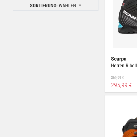
Puch bei Hallein
36.5
SORTIERUNG:
WÄHLEN
SCS Vösendorf
37
Villach
37.5
Wien 7. Bez.
38
Wörgl
Mehr zeigen
Scarpa
Herren Ribel
369,99 €
295,99 €