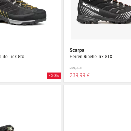
Scarpa
lito Trek Gtx
Herren Ribelle Trk GTX
299,99 €
239,99 €
- 30%