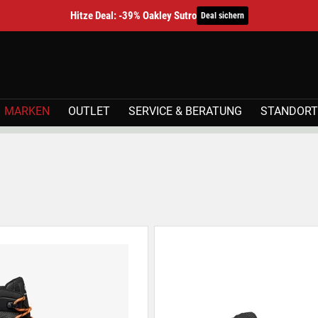
Hitze Deal: -39% Oakley Sutro
Deal sichern
MARKEN
OUTLET
SERVICE & BERATUNG
STANDORT