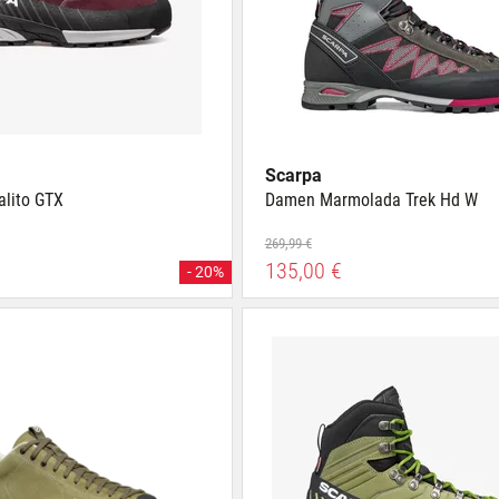
Scarpa
lito GTX
Damen Marmolada Trek Hd W
269,99 €
135,00 €
- 20%