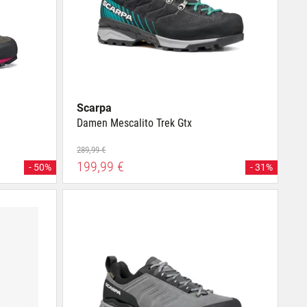
Scarpa
Damen Mescalito Trek Gtx
289,99 €
199,99 €
- 50%
- 31%