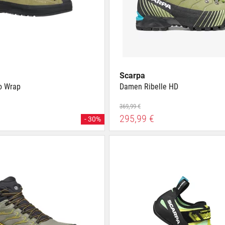
Scarpa
o Wrap
Damen Ribelle HD
369,99 €
295,99 €
- 30%