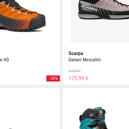
Scarpa
le HD
Damen Mescalito
219,99 €
175,99 €
- 20%