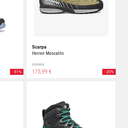
Scarpa
Herren Mescalito
219,99 €
175,99 €
- 51%
- 20%