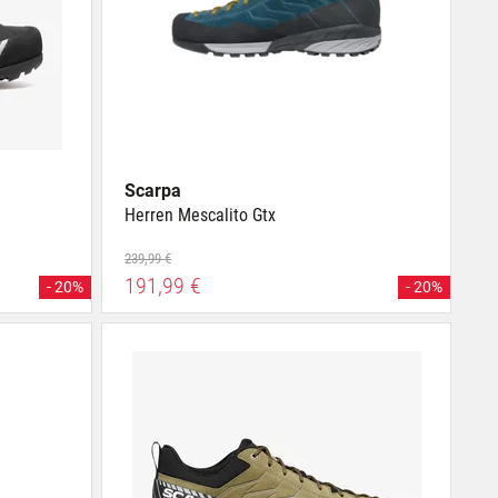
Scarpa
Herren Mescalito Gtx
239,99 €
191,99 €
- 20%
- 20%