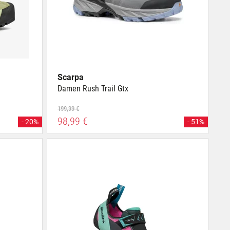
Scarpa
Damen Rush Trail Gtx
199,99 €
98,99 €
- 20%
- 51%