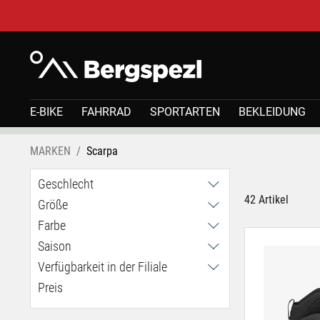
E-BIKE
FAHRRAD
SPORTARTEN
BEKLEIDUNG
MARKEN
Scarpa
Geschlecht
42 Artikel
Größe
Damen
Herren
Farbe
24
Kinder
25
Saison
26
Verfügbarkeit in der Filiale
Sommer
29
Winter
Preis
Haid
30
Klagenfurt
36