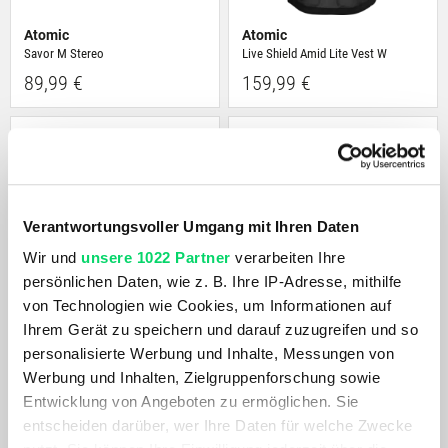
Atomic
Atomic
Savor M Stereo
Live Shield Amid Lite Vest W
89,99 €
159,99 €
Verantwortungsvoller Umgang mit Ihren Daten
Wir und
unsere 1022 Partner
verarbeiten Ihre
persönlichen Daten, wie z. B. Ihre IP-Adresse, mithilfe
von Technologien wie Cookies, um Informationen auf
Ihrem Gerät zu speichern und darauf zuzugreifen und so
Dynafit
snowline
personalisierte Werbung und Inhalte, Messungen von
TLT Helmet
Spikes Trail
Werbung und Inhalten, Zielgruppenforschung sowie
159,99 €
49,99 €
Entwicklung von Angeboten zu ermöglichen. Sie
entscheiden darüber, wer Ihre Daten für welche Zwecke