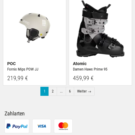
POC
Atomic
Fornix Mips POW JJ
Damen Hawx Prime 95
219,99 €
459,99 €
1
2
...
6
Weiter →
Zahlarten