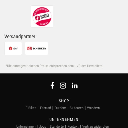
Versandpartner
*Die durchgestrichenen Preise entsprechen dem UVP des Herstellers.
SHOP
E-Bikes
Fahrrad
Outdoor
Skitouren
Wandern
UNTERNEHMEN
Unternehmen
Jobs
Standorte
Kontakt
Vertrag widerrufen