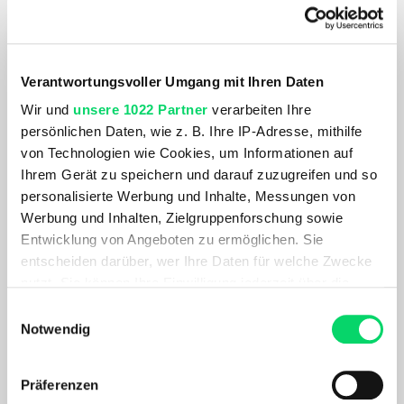
Option zum Kauf
: Am Ende der Leasingdauer
kannst du das Fahrrad zu einem reduzierten Betrag
erwerben oder dich für ein neues Modell
entscheiden.
Verantwortungsvoller Umgang mit Ihren Daten
Umweltfreundlich und gesund
: Fördere deine
Wir und
unsere 1022 Partner
verarbeiten Ihre
Gesundheit und schütze die Umwelt, indem du
persönlichen Daten, wie z. B. Ihre IP-Adresse, mithilfe
häufiger Rad fährst.
von Technologien wie Cookies, um Informationen auf
Ihrem Gerät zu speichern und darauf zuzugreifen und so
Wie funktioniert das Bike Leasing bei Bergspezl?
personalisierte Werbung und Inhalte, Messungen von
Werbung und Inhalten, Zielgruppenforschung sowie
Registrierung durch den Arbeitgeber
: Dein
Entwicklung von Angeboten zu ermöglichen. Sie
Arbeitgeber muss sich für einen unserer
entscheiden darüber, wer Ihre Daten für welche Zwecke
Leasingpartner entscheiden und einen
nutzt. Sie können Ihre Einwilligung jederzeit über die
Kooperationsvertrag abschließen.
Cookie-Erklärung oder durch Klicken auf das Privacy
Einwilligungsauswahl
Auswahl des Fahrrads
: Bei Bergspezl beraten wir
Trigger Symbol ändern oder widerrufen
Notwendig
dich umfassend und helfen dir, das perfekte Bike für
deine Bedürfnisse zu finden.
Wenn Sie es erlauben, würden wir auch gerne:
Präferenzen
Vertragsabschluss und Fahrradabholung
: Nach
Informationen über Ihre geografische Lage