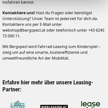
Deiner Verwendung unserer Website an unsere Partner
losfahren kannst.
für soziale Medien, Werbung und Analysen weiter.
Unsere Partner führen diese Informationen
Kontaktiere uns!
Hast du Fragen oder benötigst
möglicherweise mit weiteren Daten zusammen, die Du
Unterstützung? Unser Team ist jederzeit für dich da.
ihnen bereitgestellt hast oder die sie im Rahmen Deiner
Kontaktiere uns per E-Mail unter
Nutzung der Dienste gesammelt haben.
webshop@bergspezl.at
oder telefonisch unter +43 6245
73 000 11.
Mit Bergspezl wird Fahrrad-Leasing zum Kinderspiel –
steig um auf eine smarte, kosteneffiziente und
umweltfreundliche Art der Mobilität.
Erfahre hier mehr über
unsere Leasing-
Partner
: