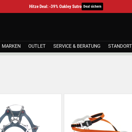
Hitze Deal: -39% Oakley Sutro
Deal sichern
MARKEN
OUTLET
SERVICE & BERATUNG
STANDORT