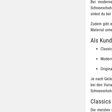
Bei moderne
Schneeschuhe
sinkst du be
Zudem gibt e
Material unt
Als Kund
Classi
Moder
Origina
Je nach Gelä
bei den Vari
Schneeschuhe
Classics
Die meisten