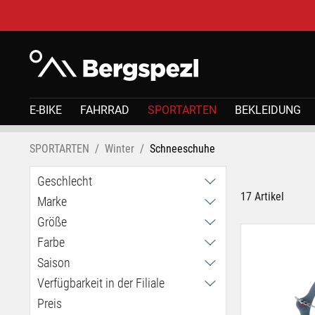
E-BIKE
FAHRRAD
SPORTARTEN
BEKLEIDUNG
SPORTARTEN
Winter
Schneeschuhe
Geschlecht
17 Artikel
Marke
Herren
Unisex
Größe
C.A.M.P.
Petzl
Farbe
20 x 56 cm
snowline
21 Zoll
Saison
TSL
25 Zoll
Verfügbarkeit in der Filiale
Ganzjährig
TUBBS
29 Zoll
Sommer
Preis
Haid
44