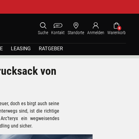
0
Suche
Kontakt
Standorte
Anmelden
Warenkorb
E
LEASING
RATGEBER
nrucksack von
uer, doch es birgt auch seine
terwegs sind, ist die richtige
Arc’teryx ein wegweisendes
dling und sicher.