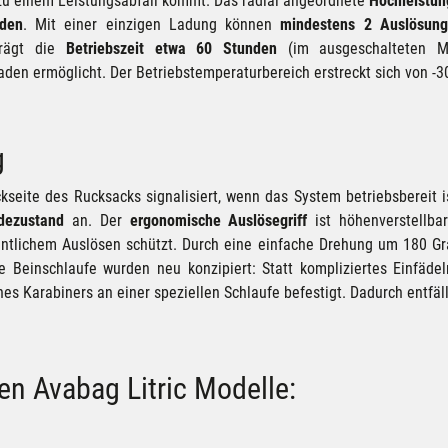
zu einem Leistungsabfall kommt. Das radial angeordnete
Hochleistung
den
. Mit einer einzigen Ladung können
mindestens 2 Auslösun
trägt die
Betriebszeit etwa 60 Stunden
(im ausgeschalteten M
en ermöglicht. Der Betriebstemperaturbereich erstreckt sich von -3
g
seite des Rucksacks signalisiert, wenn das System betriebsbereit is
dezustand
an. Der
ergonomische Auslösegriff
ist höhenverstellb
hentlichem Auslösen schützt. Durch eine einfache Drehung um 180 Gr
e Beinschlaufe wurden neu konzipiert: Statt kompliziertes Einfädel
ines Karabiners an einer speziellen Schlaufe befestigt. Dadurch entfäll
en Avabag Litric Modelle: