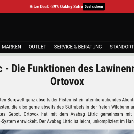
Hitze Deal: -39% Oakley Sutro
Deal sichern
MARKEN
OUTLET
SERVICE & BERATUNG
STANDORT
c - Die Funktionen des Lawine
Ortovox
ten Bergwelt ganz abseits der Pisten ist ein atemberaubendes Abente
sten, die also gerne abseits des Skitrubels in der freien Wildbahn un
rstes Gebot. Ortovox hat mit dem Avabag Litric gemeinsam mit 
System entwickelt. Der Avabag Litric ist leicht, unkompliziert im Han