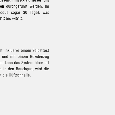
sventil mit Axialdiffusor
füllt
gen
durchgeführt werden. Im
odus sogar 30 Tage), was
0°C bis +45°C.
t, inklusive einem Selbsttest
ar und mit einem Bowdenzug
ad kann das System blockiert
n in den Bauchgurt, wird die
t die Hüftschnalle.