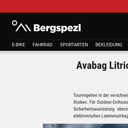
E-BIKE
FAHRRAD
SPORTARTEN
BEKLEIDUNG
Avabag Litric - LVS Rucksack Ortovox
Avabag Litri
Tourengehen in der verschnei
Risiken. Für Outdoor-Enthusia
Sicherheitsausrüstung obe
elektronisches Lawinenairbag-