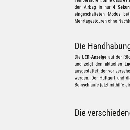
Temperaturen, ohne dass es 
den Airbag in nur
4 Sekun
eingeschalteten Modus be
Mehrtagestouren ohne Nachlad
Die Handhabun
Die
LED-Anzeige
auf der Rück
und zeigt den aktuellen
La
ausgestattet, der vor verse
werden. Der Hüftgurt und di
Beinschlaufe jetzt mithilfe e
Die verschieden