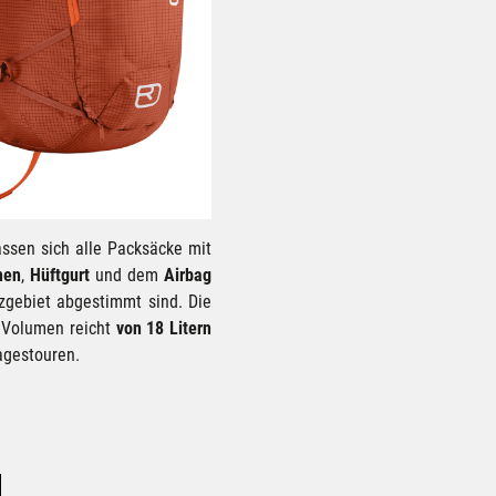
assen sich alle Packsäcke mit
men
,
Hüftgurt
und dem
Airbag
tzgebiet abgestimmt sind. Die
s Volumen reicht
von 18 Litern
agestouren.