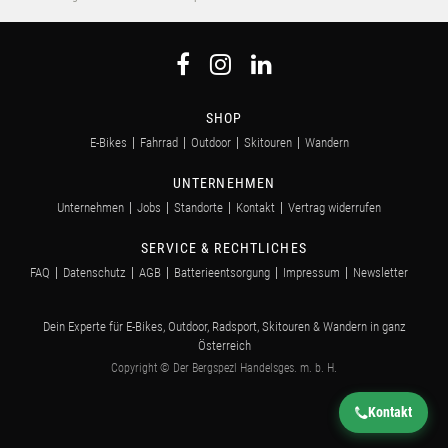
SHOP
E-Bikes
Fahrrad
Outdoor
Skitouren
Wandern
UNTERNEHMEN
Unternehmen
Jobs
Standorte
Kontakt
Vertrag widerrufen
SERVICE & RECHTLICHES
FAQ
Datenschutz
AGB
Batterieentsorgung
Impressum
Newsletter
Dein Experte für E-Bikes, Outdoor, Radsport, Skitouren & Wandern in ganz
Österreich
Copyright © Der Bergspezl Handelsges. m. b. H.
Kontakt