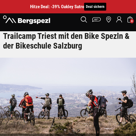
Hitze Deal: -39% Oakley Sutro
Deal sichern
0
Trailcamp Triest mit den Bike Spezln &
MTB Camp Triest Bikeschule Salzburg
der Bikeschule Salzburg