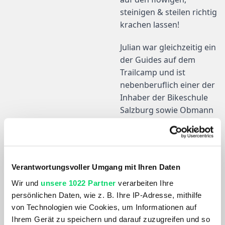
steinigen & steilen richtig
krachen lassen!
Julian war gleichzeitig ein
der Guides auf dem
Trailcamp und ist
nebenberuflich einer der
Inhaber der Bikeschule
Salzburg sowie Obmann
des MTB Salzburgs. Auch
Julian erreichst du sonst
fast täglich direkt über
den Bergspezl
Verantwortungsvoller Umgang mit Ihren Daten
Kundenservice!
Wir und
unsere 1022 Partner
verarbeiten Ihre
Fotografische Begleitung
persönlichen Daten, wie z. B. Ihre IP-Adresse, mithilfe
gabs vom Ole Kliem,
von Technologien wie Cookies, um Informationen auf
Ihrem Gerät zu speichern und darauf zuzugreifen und so
selbst mit-Inhaber der