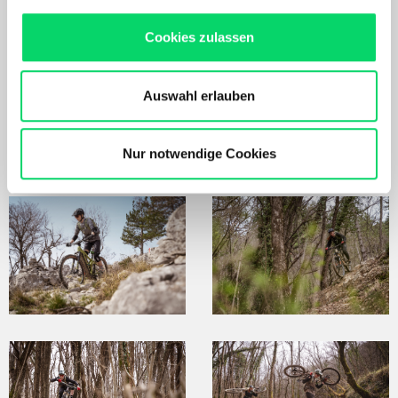
Nach Akzeptierung profitierst Du von folgenden Vorteilen:
verspeist - lässiger Einstieg in die Bikesaison 2024!
Maßgeschneidertes Online-Erlebnis mit relevanten
Cookies zulassen
Produkten und Inhalten.
Unser Online Angebot sowie die Funktionalität und
Performance unserer Website wird kontinuierlich für Dich
Auswahl erlauben
verbessert.
Bergspezl verwendet Cookies, um Inhalte und Anzeigen
zu personalisieren, Funktionen für soziale Medien
Nur notwendige Cookies
anbieten zu können und die Zugriffe auf unsere Website
zu analysieren. Außerdem geben wir Informationen zu
Deiner Verwendung unserer Website an unsere Partner
für soziale Medien, Werbung und Analysen weiter.
Unsere Partner führen diese Informationen
möglicherweise mit weiteren Daten zusammen, die Du
ihnen bereitgestellt hast oder die sie im Rahmen Deiner
Nutzung der Dienste gesammelt haben.