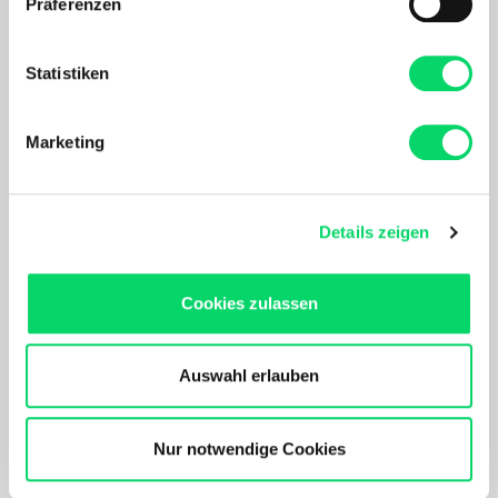
Präferenzen
Informationen über Ihre geografische Lage
erfassen, welche bis auf einige Meter genau sein
können
Statistiken
Ihr Gerät durch aktives Scannen nach
bestimmten Merkmalen (Fingerprinting) identifizieren
Marketing
Erfahren Sie mehr darüber, wie Ihre persönlichen Daten
Salewa
Salewa
verarbeitet werden, und legen Sie Ihre Präferenzen im
Rozes Ultralight Left Zip
Pura Helmet
Abschnitt Einzelheiten
fest.
209,99 €
69,99 €
Details zeigen
Nach Akzeptierung profitierst Du von folgenden Vorteilen:
Maßgeschneidertes Online-Erlebnis mit relevanten
Cookies zulassen
Produkten und Inhalten.
Unser Online Angebot sowie die Funktionalität und
Performance unserer Website wird kontinuierlich für Dich
Auswahl erlauben
verbessert.
Bergspezl verwendet Cookies, um Inhalte und Anzeigen
zu personalisieren, Funktionen für soziale Medien
Nur notwendige Cookies
anbieten zu können und die Zugriffe auf unsere Website