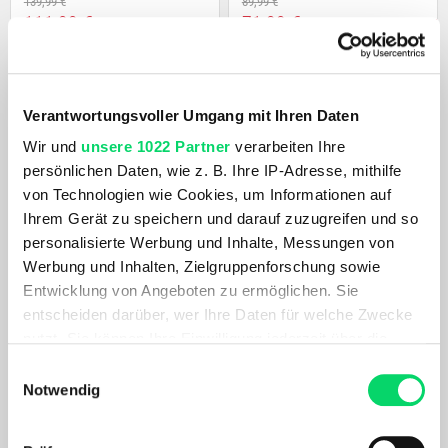
139,99 €
89,99 €
111,99 €
71,99 €
- 20%
- 20%
Verantwortungsvoller Umgang mit Ihren Daten
Wir und
unsere 1022 Partner
verarbeiten Ihre
persönlichen Daten, wie z. B. Ihre IP-Adresse, mithilfe
von Technologien wie Cookies, um Informationen auf
Ihrem Gerät zu speichern und darauf zuzugreifen und so
personalisierte Werbung und Inhalte, Messungen von
Werbung und Inhalten, Zielgruppenforschung sowie
Salewa
Salewa
Entwicklung von Angeboten zu ermöglichen. Sie
Pedroc Mate 18
Micro II 850 Quattro Left Zip
entscheiden darüber, wer Ihre Daten für welche Zwecke
99,99 €
nutzt. Sie können Ihre Einwilligung jederzeit über die
79,99 €
129,99 €
- 20%
Cookie-Erklärung oder durch Klicken auf das Privacy
Einwilligungsauswahl
Trigger Symbol ändern oder widerrufen
Notwendig
Wenn Sie es erlauben, würden wir auch gerne: