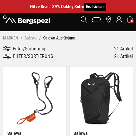
Hitze Deal: -39% Oakley Sutro
Deal sichern
0
MARKEN
Salewa
Salewa Ausrüstung
Filter/Sortierung
21 Artikel
FILTER/SORTIERUNG
21 Artikel
Salewa
Salewa