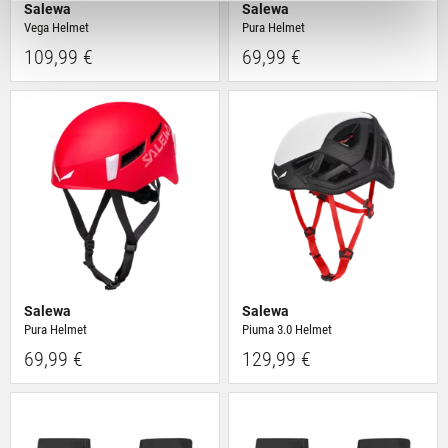
zu analysieren. Außerdem geben wir Informationen zu
Salewa
Salewa
Deiner Verwendung unserer Website an unsere Partner
Vega Helmet
Pura Helmet
für soziale Medien, Werbung und Analysen weiter.
109,99 €
69,99 €
Unsere Partner führen diese Informationen
möglicherweise mit weiteren Daten zusammen, die Du
ihnen bereitgestellt hast oder die sie im Rahmen Deiner
Nutzung der Dienste gesammelt haben.
Salewa
Salewa
Pura Helmet
Piuma 3.0 Helmet
69,99 €
129,99 €