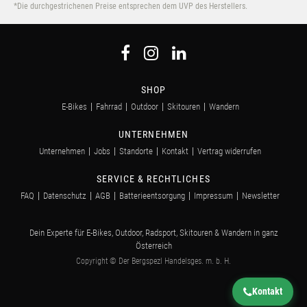
*Die durchgestrichenen Preise entsprechen dem UVP des Herstellers.
SHOP
E-Bikes
Fahrrad
Outdoor
Skitouren
Wandern
UNTERNEHMEN
Unternehmen
Jobs
Standorte
Kontakt
Vertrag widerrufen
SERVICE & RECHTLICHES
FAQ
Datenschutz
AGB
Batterieentsorgung
Impressum
Newsletter
Dein Experte für E-Bikes, Outdoor, Radsport, Skitouren & Wandern in ganz
Österreich
Copyright © Der Bergspezl Handelsges. m. b. H.
Kontakt