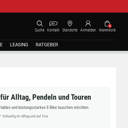
0
Suche
Kontakt
Standorte
Anmelden
Warenkorb
E
LEASING
RATGEBER
für Alltag, Pendeln und Touren
ortables und leistungsstarkes E-Bike tauschen möchten.
ielseitig im Alltag und auf Tour