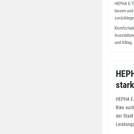
HEPHA E-Tre
lassen und 
zurücklege
Komfortable
Ausstattun
und Alltag.
HEPH
star
HEPHA E-T
Bike such
der Stadt
Leistung