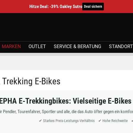
Hitze Deal: -39% Oakley Sutro
Deal sichern
MARKEN
OUTLET
SERVICE & BERATUNG
STANDORT
Trekking E-Bikes
EPHA E-Trekkingbikes: Vielseitige E-Bikes 
r Pendler, Tourenfahrer, Sportler und alle, die das Auto öfter gegen ein komf
✔ Starkes Preis-Leistungs-Verhältnis ✔ Hohe Reichweite ✔ V