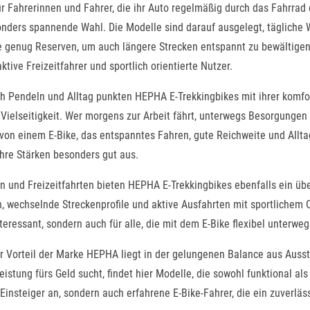
r Fahrerinnen und Fahrer, die ihr Auto regelmäßig durch das Fahrrad
nders spannende Wahl. Die Modelle sind darauf ausgelegt, tägliche 
ie genug Reserven, um auch längere Strecken entspannt zu bewältige
aktive Freizeitfahrer und sportlich orientierte Nutzer.
h Pendeln und Alltag punkten HEPHA E-Trekkingbikes mit ihrer komfo
 Vielseitigkeit. Wer morgens zur Arbeit fährt, unterwegs Besorgungen 
t von einem E-Bike, das entspanntes Fahren, gute Reichweite und Allt
hre Stärken besonders gut aus.
n und Freizeitfahrten bieten HEPHA E-Trekkingbikes ebenfalls ein üb
, wechselnde Streckenprofile und aktive Ausfahrten mit sportlichem C
teressant, sondern auch für alle, die mit dem E-Bike flexibel unterw
r Vorteil der Marke HEPHA liegt in der gelungenen Balance aus Ausst
Leistung fürs Geld sucht, findet hier Modelle, die sowohl funktional al
 Einsteiger an, sondern auch erfahrene E-Bike-Fahrer, die ein zuverlä