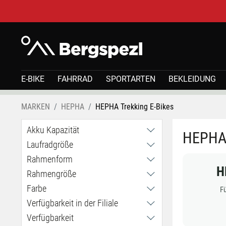
E-BIKE
FAHRRAD
SPORTARTEN
BEKLEIDUNG
MARKEN
HEPHA
HEPHA Trekking E-Bikes
Akku Kapazität
HEPHA 
Laufradgröße
600Wh
708Wh
Rahmenform
27,5 Zoll
H
800Wh
28 Zoll
Rahmengröße
Easy Entry / tiefer Einstieg
Unisex / hoher Einstieg
Farbe
L
Fü
M
Verfügbarkeit in der Filiale
XL
Verfügbarkeit
Haid