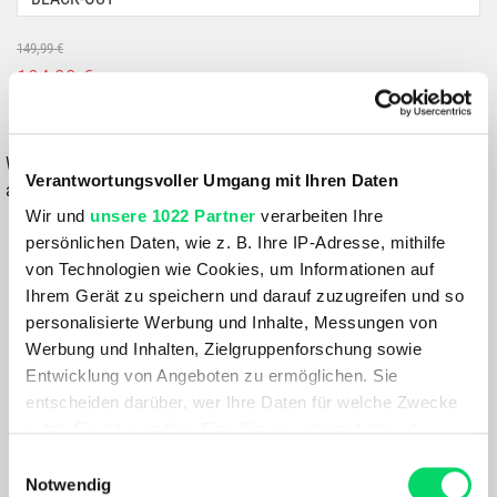
149,99 €
104,99 €
IN DEN WARENKORB
Wähle eine Variante aus, um die Verfügbarkeit in unseren Filialen
Verantwortungsvoller Umgang mit Ihren Daten
anzuzeigen
Wir und
unsere 1022 Partner
verarbeiten Ihre
Du hast eine Frage?
persönlichen Daten, wie z. B. Ihre IP-Adresse, mithilfe
Wir rufen dich an und beraten dich gerne.
von Technologien wie Cookies, um Informationen auf
Ihrem Gerät zu speichern und darauf zuzugreifen und so
personalisierte Werbung und Inhalte, Messungen von
BESCHREIBUNG
Werbung und Inhalten, Zielgruppenforschung sowie
Entwicklung von Angeboten zu ermöglichen. Sie
entscheiden darüber, wer Ihre Daten für welche Zwecke
Die Pedroc Light Durastretch Hose besteht aus unserem
nutzt. Sie können Ihre Einwilligung jederzeit über die
leichten und dennoch robusten 123-Gramm Durastrech-
Cookie-Erklärung oder durch Klicken auf das Privacy
Gewebe. Für noch mehr Atmungsaktivität und einen
Einwilligungsauswahl
Trigger Symbol ändern oder widerrufen
angenehmen Tragekomfort haben wir an Stellen, an denen
Notwendig