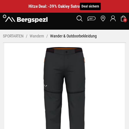
Hitze Deal: -39% Oakley Sutro
Deal sichern
0
SPORTARTEN
Wandern
Wander & Outdoorbekleidung