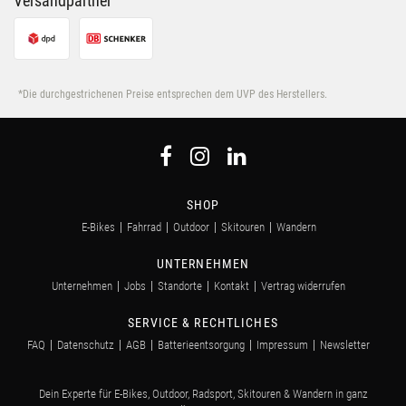
Versandpartner
*Die durchgestrichenen Preise entsprechen dem UVP des Herstellers.
SHOP
E-Bikes
Fahrrad
Outdoor
Skitouren
Wandern
UNTERNEHMEN
Unternehmen
Jobs
Standorte
Kontakt
Vertrag widerrufen
SERVICE & RECHTLICHES
FAQ
Datenschutz
AGB
Batterieentsorgung
Impressum
Newsletter
Dein Experte für E-Bikes, Outdoor, Radsport, Skitouren & Wandern in ganz