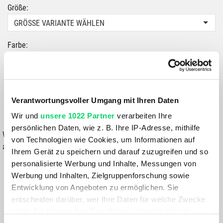
Größe:
GRÖSSE VARIANTE WÄHLEN
Farbe:
SMOLDER-BLUE
129,99 €
77,99 €
Verantwortungsvoller Umgang mit Ihren Daten
Wir und
unsere 1022 Partner
verarbeiten Ihre
IN DEN WARENKORB
persönlichen Daten, wie z. B. Ihre IP-Adresse, mithilfe
Wähle eine Variante aus, um die Verfügbarkeit in unseren Filialen
von Technologien wie Cookies, um Informationen auf
anzuzeigen
Ihrem Gerät zu speichern und darauf zuzugreifen und so
personalisierte Werbung und Inhalte, Messungen von
Du hast eine Frage?
Werbung und Inhalten, Zielgruppenforschung sowie
Wir rufen dich an und beraten dich gerne.
Entwicklung von Angeboten zu ermöglichen. Sie
entscheiden darüber, wer Ihre Daten für welche Zwecke
PRODUKTDETAILS
nutzt. Sie können Ihre Einwilligung jederzeit über die