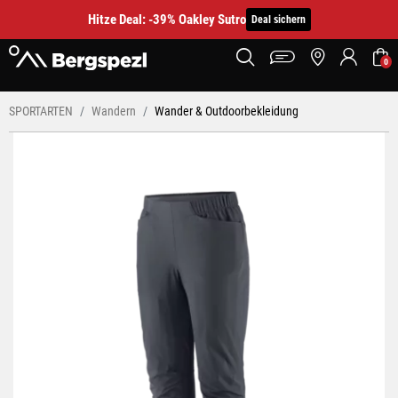
Hitze Deal: -39% Oakley Sutro
Deal sichern
0
SPORTARTEN
Wandern
Wander & Outdoorbekleidung