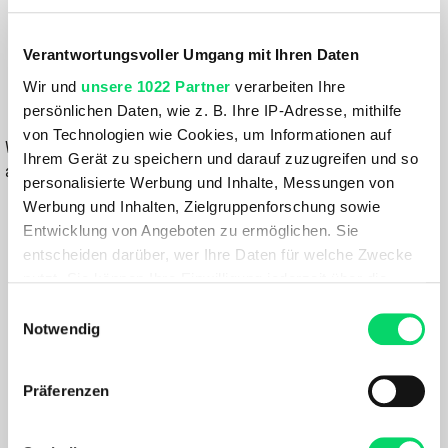
129,99 €
Verantwortungsvoller Umgang mit Ihren Daten
90,99 €
Wir und
unsere 1022 Partner
verarbeiten Ihre
persönlichen Daten, wie z. B. Ihre IP-Adresse, mithilfe
IN DEN WARENKORB
von Technologien wie Cookies, um Informationen auf
Wähle eine Variante aus, um die Verfügbarkeit in unseren Filialen
Ihrem Gerät zu speichern und darauf zuzugreifen und so
anzuzeigen
personalisierte Werbung und Inhalte, Messungen von
Werbung und Inhalten, Zielgruppenforschung sowie
Du hast eine Frage?
Entwicklung von Angeboten zu ermöglichen. Sie
Wir rufen dich an und beraten dich gerne.
entscheiden darüber, wer Ihre Daten für welche Zwecke
nutzt. Sie können Ihre Einwilligung jederzeit über die
BESCHREIBUNG
Cookie-Erklärung oder durch Klicken auf das Privacy
Einwilligungsauswahl
Trigger Symbol ändern oder widerrufen
Notwendig
Die Martini Alpmate Shorts M sind vielseitige Shorts für
Wenn Sie es erlauben, würden wir auch gerne:
Herren, die sowohl beim Wandern als auch bei Radtouren
Präferenzen
Informationen über Ihre geografische Lage
überzeugen. Das leichte und atmungsaktive Material mit
erfassen, welche bis auf einige Meter genau sein
Vier-Wege-Stretch sorgt für optimale Bewegungsfreiheit