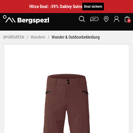
Hitze Deal: -39% Oakley Sutro
Deal sichern
0
SPORTARTEN
Wandern
Wander & Outdoorbekleidung