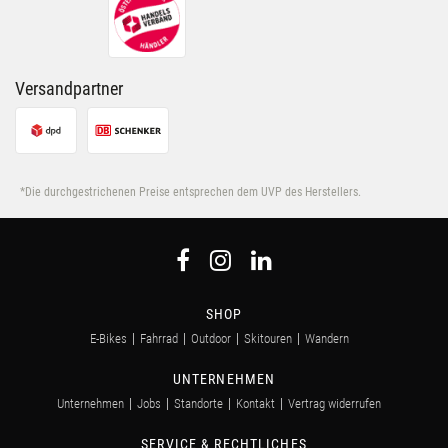
Nutzung der Dienste gesammelt haben.
Versandpartner
*Die durchgestrichenen Preise entsprechen dem UVP des Herstellers.
SHOP
E-Bikes
Fahrrad
Outdoor
Skitouren
Wandern
UNTERNEHMEN
Unternehmen
Jobs
Standorte
Kontakt
Vertrag widerrufen
SERVICE & RECHTLICHES