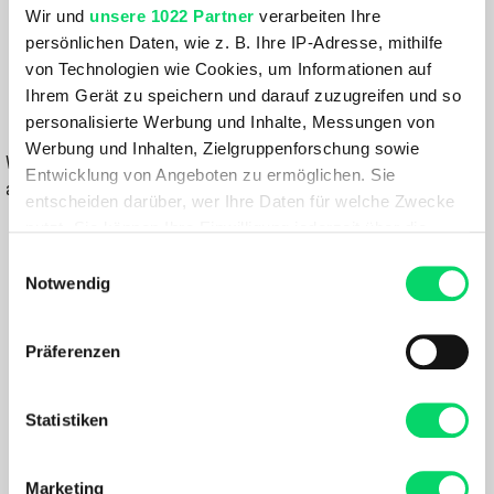
Wir und
unsere 1022 Partner
verarbeiten Ihre
persönlichen Daten, wie z. B. Ihre IP-Adresse, mithilfe
74,99 €
von Technologien wie Cookies, um Informationen auf
ab
52,49 €
Ihrem Gerät zu speichern und darauf zuzugreifen und so
personalisierte Werbung und Inhalte, Messungen von
IN DEN WARENKORB
Werbung und Inhalten, Zielgruppenforschung sowie
Wähle eine Variante aus, um die Verfügbarkeit in unseren Filialen
Entwicklung von Angeboten zu ermöglichen. Sie
anzuzeigen
entscheiden darüber, wer Ihre Daten für welche Zwecke
nutzt. Sie können Ihre Einwilligung jederzeit über die
Du hast eine Frage?
Cookie-Erklärung oder durch Klicken auf das Privacy
Wir rufen dich an und beraten dich gerne.
Einwilligungsauswahl
Trigger Symbol ändern oder widerrufen
Notwendig
BESCHREIBUNG
Wenn Sie es erlauben, würden wir auch gerne:
Präferenzen
Informationen über Ihre geografische Lage
erfassen, welche bis auf einige Meter genau sein
Das technische Alpine Pro Longsleeve Shirt für Herren ist
können
Statistiken
ein leichtes Shirt für den Ganzjahreseinsatz beim Trail
Ihr Gerät durch aktives Scannen nach
Running und Bergtraining.
bestimmten Merkmalen (Fingerprinting) identifizieren
Marketing