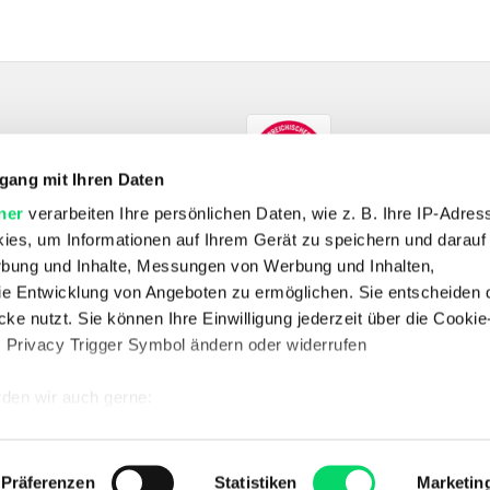
gang mit Ihren Daten
ner
verarbeiten Ihre persönlichen Daten, wie z. B. Ihre IP-Adress
ies, um Informationen auf Ihrem Gerät zu speichern und darauf
rbung und Inhalte, Messungen von Werbung und Inhalten,
e Entwicklung von Angeboten zu ermöglichen. Sie entscheiden 
SHOP
ke nutzt. Sie können Ihre Einwilligung jederzeit über die Cookie
E-Bikes
Fahrrad
Outdoor
Skitouren
Wandern
s Privacy Trigger Symbol ändern oder widerrufen
UNTERNEHMEN
Unternehmen
Jobs
Standorte
Kontakt
Vertrag widerrufen
den wir auch gerne:
 Ihre geografische Lage erfassen, welche bis auf einige Meter g
SERVICE & RECHTLICHES
FAQ
Datenschutz
AGB
Batterieentsorgung
Impressum
Newsletter
tives Scannen nach bestimmten Merkmalen (Fingerprinting) identi
Präferenzen
Statistiken
Marketin