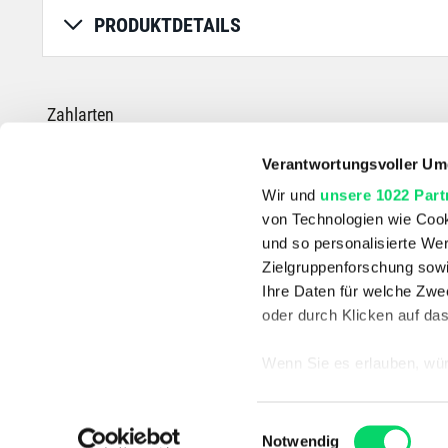
PRODUKTDETAILS
Zahlarten
Verantwortungsvoller Um
Wir und
unsere 1022 Part
von Technologien wie Cook
*Die durchgestrichenen Preise entsprechen dem UVP des Herstellers.
und so personalisierte We
Zielgruppenforschung sowi
Ihre Daten für welche Zwec
oder durch Klicken auf da
Wenn Sie es erlauben, wür
Informationen über
können
Einwilligungsauswahl
Ihr Gerät durch ak
Notwendig