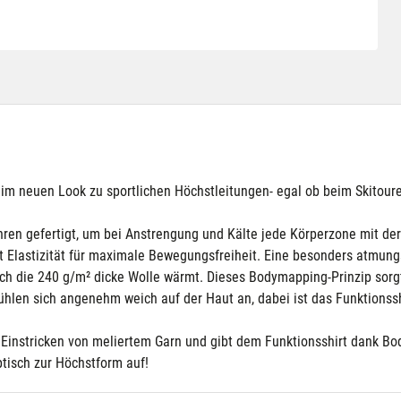
m neuen Look zu sportlichen Höchstleitungen- egal ob beim Skitoure
hren gefertigt, um bei Anstrengung und Kälte jede Körperzone mit de
t Elastizität für maximale Bewegungsfreiheit. Eine besonders atmun
h die 240 g/m² dicke Wolle wärmt. Dieses Bodymapping-Prinzip sorgt
ühlen sich angenehm weich auf der Haut an, dabei ist das Funktionss
s Einstricken von meliertem Garn und gibt dem Funktionsshirt dank B
isch zur Höchstform auf!