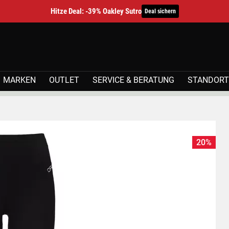
Hitze Deal: -39% Oakley Sutro
Deal sichern
MARKEN
OUTLET
SERVICE & BERATUNG
STANDORT
20%