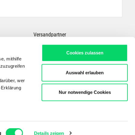
Versandpartner
Cookies zulassen
e, mithilfe
 zuzugreifen
Auswahl erlauben
darüber, wer
-Erklärung
Nur notwendige Cookies
Dein Experte für E-Bikes, Outdoor, Radsport, Skitouren & Wandern in ganz
Österreich
Copyright © Der Bergspezl Handelsges. m. b. H.
enau sein
fizieren
g
Details zeigen