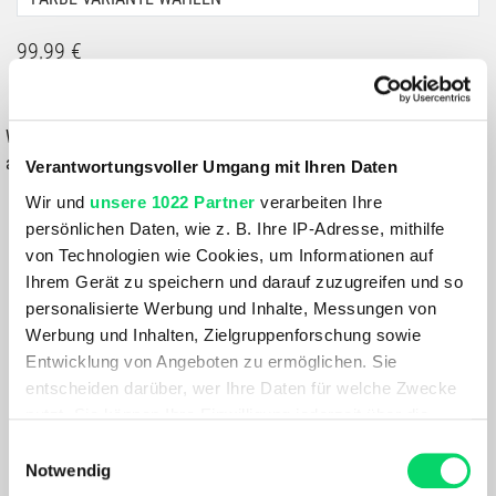
99,99 €
IN DEN WARENKORB
Wähle eine Variante aus, um die Verfügbarkeit in unseren Filialen
anzuzeigen
Verantwortungsvoller Umgang mit Ihren Daten
Wir und
unsere 1022 Partner
verarbeiten Ihre
Du hast eine Frage?
persönlichen Daten, wie z. B. Ihre IP-Adresse, mithilfe
Wir rufen dich an und beraten dich gerne.
von Technologien wie Cookies, um Informationen auf
Ihrem Gerät zu speichern und darauf zuzugreifen und so
BESCHREIBUNG
personalisierte Werbung und Inhalte, Messungen von
Werbung und Inhalten, Zielgruppenforschung sowie
Entwicklung von Angeboten zu ermöglichen. Sie
Einfachheit, Effizienz... und Stil.
entscheiden darüber, wer Ihre Daten für welche Zwecke
Für Skifahrer, die nach einem kompakten Rucksack mit
nutzt. Sie können Ihre Einwilligung jederzeit über die
maximaler Funktionalität suchen, ist der RIDE 18 der
Cookie-Erklärung oder durch Klicken auf das Privacy
Einwilligungsauswahl
perfekte Spielpartner. Mit seinem geringen Volumen von 18
Trigger Symbol ändern oder widerrufen
Notwendig
Litern wird dieser Freeride-Rucksack nah am Körper