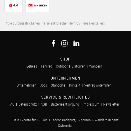
*Die durchgestrichenen Preise entsprechen dem UVP des Herstellers.
SHOP
E-Bikes
Fahrrad
Outdoor
Skitouren
Wandern
UNTERNEHMEN
Unternehmen
Jobs
Standorte
Kontakt
Vertrag widerrufen
SERVICE & RECHTLICHES
FAQ
Datenschutz
AGB
Batterieentsorgung
Impressum
Newsletter
Dein Experte für E-Bikes, Outdoor, Radsport, Skitouren & Wandern in ganz
Österreich