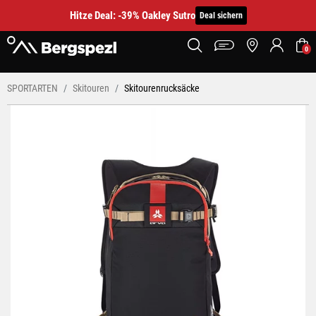
Hitze Deal: -39% Oakley Sutro
Deal sichern
0
SPORTARTEN
Skitouren
Skitourenrucksäcke