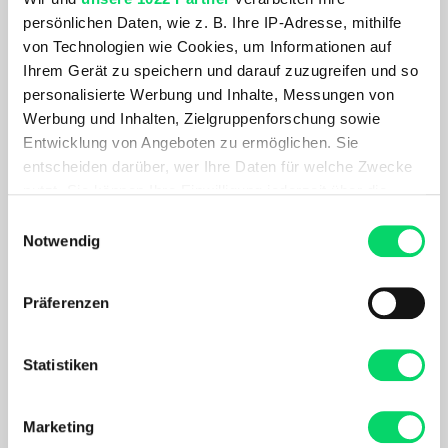
Fahrradträger geeignet und kommt inklusive handlichem
persönlichen Daten, wie z. B. Ihre IP-Adresse, mithilfe
Aufbewahrungsbeutel für ein platzsparendes Verstauen.
von Technologien wie Cookies, um Informationen auf
Ihrem Gerät zu speichern und darauf zuzugreifen und so
personalisierte Werbung und Inhalte, Messungen von
PRODUKTDETAILS
Werbung und Inhalten, Zielgruppenforschung sowie
Entwicklung von Angeboten zu ermöglichen. Sie
AKTUELL BELIEBT
entscheiden darüber, wer Ihre Daten für welche Zwecke
nutzt. Sie können Ihre Einwilligung jederzeit über die
Cookie-Erklärung oder durch Klicken auf das Privacy
Einwilligungsauswahl
Trigger Symbol ändern oder widerrufen
Notwendig
Wenn Sie es erlauben, würden wir auch gerne:
Präferenzen
Informationen über Ihre geografische Lage
erfassen, welche bis auf einige Meter genau sein
können
Statistiken
Ihr Gerät durch aktives Scannen nach
bestimmten Merkmalen (Fingerprinting) identifizieren
ORTLIEB
ORTLIEB
Marketing
Back-Roller QL2.1 Packtaschenset
Seat-Pack Satteltasche
Erfahren Sie mehr darüber, wie Ihre persönlichen Daten