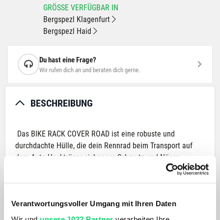
GRÖSSE VERFÜGBAR IN
Bergspezl Klagenfurt
Bergspezl Haid
Du hast eine Frage?
Wir rufen dich an und beraten dich gerne.
BESCHREIBUNG
Das BIKE RACK COVER ROAD ist eine robuste und
durchdachte Hülle, die dein Rennrad beim Transport auf
dem Auto-Heckträger sicher vor Schmutz und Nässe
schützt. Sie ist einfach zu montieren und bietet mit dem
speziell auf Rennräder und Drop-Down-Lenker angepassten
Schnitt optimalen Schutz für dein Fahrrad, bei gleichzeitig
Verantwortungsvoller Umgang mit Ihren Daten
geringer Sichteinschränkung. Das BIKE RACK COVER ROAD
ist für Anhängerkupplungs- wie auch Heckklappen-
Wir und
unsere 1022 Partner
verarbeiten Ihre