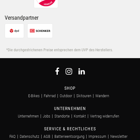
Versandpartner
*Die durchgestrichenen Preise entsprechen dem UVP des Herstellers.
SHOP
E-Bikes
Fahrrad
Outdoor
Skitouren
Wandern
UNTERNEHMEN
Unternehmen
Jobs
Standorte
Kontakt
Vertrag widerrufen
SERVICE & RECHTLICHES
FAQ
Datenschutz
AGB
Batterieentsorgung
Impressum
Newsletter