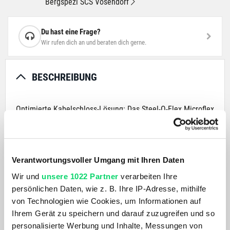
Bergspezl SCS Vösendorf
Du hast eine Frage?
Wir rufen dich an und beraten dich gerne.
BESCHREIBUNG
Optimierte Kabelschloss-Lösung: Das Steel-O-Flex Microflex
6615K bietet Ihnen mehr als nur ein Stahlkabel.
Mit dem Steel-O-Flex Microflex 6615K ist Ihr Rad doppelt
sicher angeschlossen. 15 mm starke, überlappende
Verantwortungsvoller Umgang mit Ihren Daten
Stahlhülsen ummanteln das innenliegende Stahlkabel.
Wir und
unsere 1022 Partner
verarbeiten Ihre
Dieser wirksame Zweifach-Schutz macht es Fahrraddieben
persönlichen Daten, wie z. B. Ihre IP-Adresse, mithilfe
deutlich schwerer. Und dank praktischer Snap Cage
von Technologien wie Cookies, um Informationen auf
Halterung ist das Steel-O-Flex Microflex 6615K im
Ihrem Gerät zu speichern und darauf zuzugreifen und so
Handumdrehen an Ihrem Rad montiert.
personalisierte Werbung und Inhalte, Messungen von