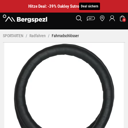
Hitze Deal: -39% Oakley Sutro
Deal sichern
0
SPORTARTEN
Radfahren
Fahrradschlösser