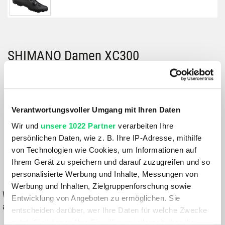
SHIMANO Damen XC300
Größe:
GRÖSSE VARIANTE WÄHLEN
Verantwortungsvoller Umgang mit Ihren Daten
Farbe:
Wir und
unsere 1022 Partner
verarbeiten Ihre
BLACK
persönlichen Daten, wie z. B. Ihre IP-Adresse, mithilfe
von Technologien wie Cookies, um Informationen auf
129,99 €
Ihrem Gerät zu speichern und darauf zuzugreifen und so
personalisierte Werbung und Inhalte, Messungen von
IN DEN WARENKORB
Werbung und Inhalten, Zielgruppenforschung sowie
Wähle eine Variante aus, um die Verfügbarkeit in unseren Filialen
Entwicklung von Angeboten zu ermöglichen. Sie
anzuzeigen
entscheiden darüber, wer Ihre Daten für welche Zwecke
nutzt. Sie können Ihre Einwilligung jederzeit über die