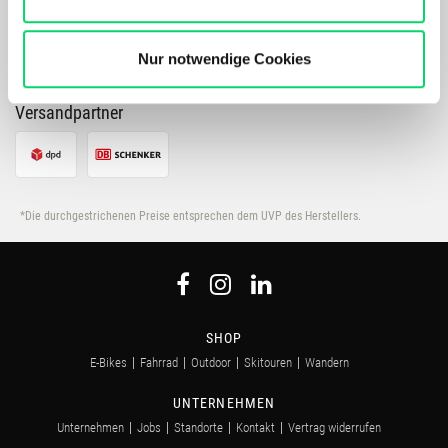
verbessert.
Bergspezl verwendet Cookies, um Inhalte und Anzeigen
zu personalisieren, Funktionen für soziale Medien
Nur notwendige Cookies
anbieten zu können und die Zugriffe auf unsere Website
zu analysieren. Außerdem geben wir Informationen zu
Versandpartner
Deiner Verwendung unserer Website an unsere Partner
für soziale Medien, Werbung und Analysen weiter.
Unsere Partner führen diese Informationen
möglicherweise mit weiteren Daten zusammen, die Du
*Die durchgestrichenen Preise entsprechen dem UVP des Herstellers.
ihnen bereitgestellt hast oder die sie im Rahmen Deiner
Nutzung der Dienste gesammelt haben.
SHOP
E-Bikes
Fahrrad
Outdoor
Skitouren
Wandern
UNTERNEHMEN
Unternehmen
Jobs
Standorte
Kontakt
Vertrag widerrufen