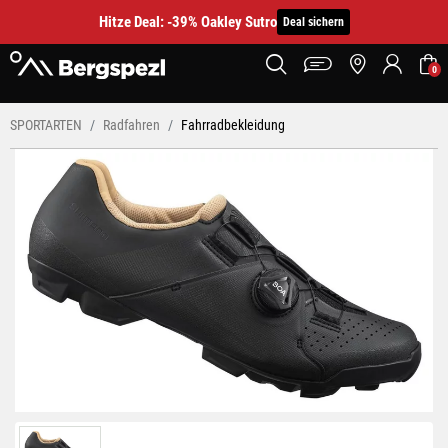
Hitze Deal: -39% Oakley Sutro
Deal sichern
0
SPORTARTEN
Radfahren
Fahrradbekleidung