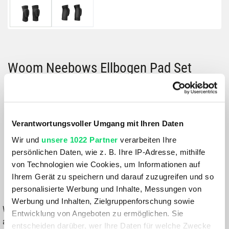
Woom Neebows Ellbogen Pad Set
Größe:
GRÖSSE VARIANTE WÄHLEN
Verantwortungsvoller Umgang mit Ihren Daten
Farbe:
Wir und
unsere 1022 Partner
verarbeiten Ihre
BLACK
persönlichen Daten, wie z. B. Ihre IP-Adresse, mithilfe
von Technologien wie Cookies, um Informationen auf
39,90 €
Ihrem Gerät zu speichern und darauf zuzugreifen und so
personalisierte Werbung und Inhalte, Messungen von
IN DEN WARENKORB
Werbung und Inhalten, Zielgruppenforschung sowie
Wähle eine Variante aus, um die Verfügbarkeit in unseren Filialen
Entwicklung von Angeboten zu ermöglichen. Sie
anzuzeigen
entscheiden darüber, wer Ihre Daten für welche Zwecke