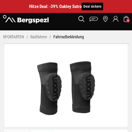
Hitze Deal: -39% Oakley Sutro
Deal sichern
0
SPORTARTEN
Radfahren
Fahrradbekleidung