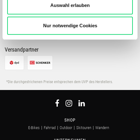
Performance unserer Website wird kontinuierlich für Dich
Auswahl erlauben
verbessert.
Bergspezl verwendet Cookies, um Inhalte und Anzeigen
zu personalisieren, Funktionen für soziale Medien
Nur notwendige Cookies
anbieten zu können und die Zugriffe auf unsere Website
zu analysieren. Außerdem geben wir Informationen zu
Deiner Verwendung unserer Website an unsere Partner
Versandpartner
für soziale Medien, Werbung und Analysen weiter.
Unsere Partner führen diese Informationen
möglicherweise mit weiteren Daten zusammen, die Du
ihnen bereitgestellt hast oder die sie im Rahmen Deiner
*Die durchgestrichenen Preise entsprechen dem UVP des Herstellers.
Nutzung der Dienste gesammelt haben.
SHOP
E-Bikes
Fahrrad
Outdoor
Skitouren
Wandern