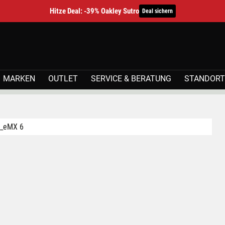
Hitze Deal: -39% Oakley Sutro
Deal sichern
MARKEN
OUTLET
SERVICE & BERATUNG
STANDORT