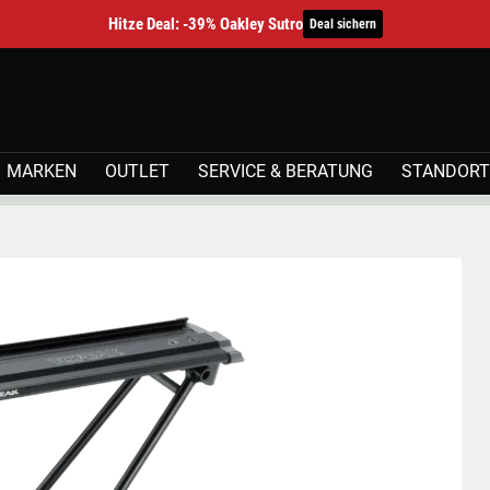
Hitze Deal: -39% Oakley Sutro
Deal sichern
MARKEN
OUTLET
SERVICE & BERATUNG
STANDORT