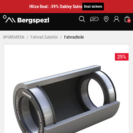
Hitze Deal: -39% Oakley Sutro
Deal sichern
0
SPORTARTEN
Fahrrad Zubehör
Fahrradteile
25%