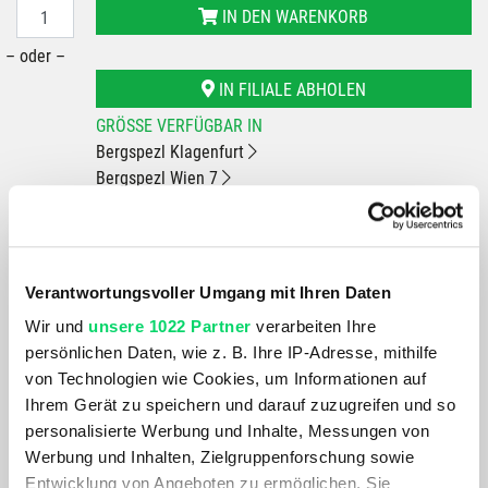
IN DEN WARENKORB
– oder –
IN FILIALE ABHOLEN
GRÖSSE VERFÜGBAR IN
Bergspezl Klagenfurt
Bergspezl Wien 7
Du hast eine Frage?
Wir rufen dich an und beraten dich gerne.
Verantwortungsvoller Umgang mit Ihren Daten
Wir und
unsere 1022 Partner
verarbeiten Ihre
BESCHREIBUNG
persönlichen Daten, wie z. B. Ihre IP-Adresse, mithilfe
von Technologien wie Cookies, um Informationen auf
Das Innenlager BB30 - benannt nach dem benötigten
Ihrem Gerät zu speichern und darauf zuzugreifen und so
Wellendurchmesser - ermöglicht einen schmaleren
personalisierte Werbung und Inhalte, Messungen von
Pedalabstand (Q-Faktor), vergrößert die Fersenfreiheit und
Werbung und Inhalten, Zielgruppenforschung sowie
verbessert die Lagerqualität. Neben der 30-mm-Welle
Entwicklung von Angeboten zu ermöglichen. Sie