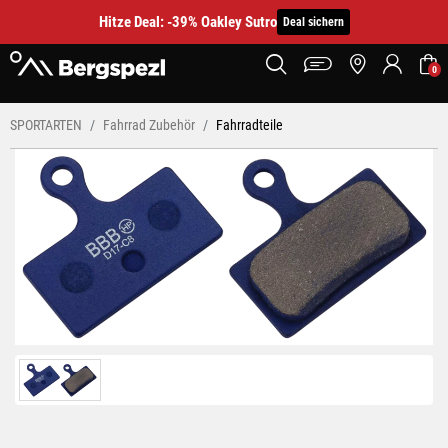
Hitze Deal: -39% Oakley Sutro
Deal sichern
0
SPORTARTEN
Fahrrad Zubehör
Fahrradteile