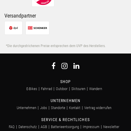
Versandpartner
*Die durchgestrichenen Preise entsprechen dem UVP des Herstellers.
SHOP
E-Bikes
Fahrrad
Outdoor
Skitouren
Wandern
UNTERNEHMEN
Unternehmen
Jobs
Standorte
Kontakt
Vertrag widerrufen
SERVICE & RECHTLICHES
FAQ
Datenschutz
AGB
Batterieentsorgung
Impressum
Newsletter