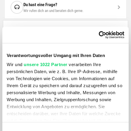
Du hast eine Frage?
Wir rufen dich an und beraten dich gerne.
BESCHREIBUNG
High-end Bremsbeläge mit einer organischen
Verantwortungsvoller Umgang mit Ihren Daten
Zusammensetzung, die vorgeschliffen und direkt
einsatzbereit ist. Ohne den Aufwand, die Bremsbeläge für
Wir und
unsere 1022 Partner
verarbeiten Ihre
die Nutzung an deinem Fahrrad vorzubereiten. Sie
persönlichen Daten, wie z. B. Ihre IP-Adresse, mithilfe
erreichen ihre beste Bremsleistung bei trockenen
von Technologien wie Cookies, um Informationen auf
Bedingungen und sorgen für die beste Bremsperformance,
Ihrem Gerät zu speichern und darauf zuzugreifen und so
was sie ideal für den wettkampforientierten XC-Einsatz
personalisierte Werbung und Inhalte, Messungen von
macht. Einfache Installation dank der gebogenen
Werbung und Inhalten, Zielgruppenforschung sowie
Unterseite.
Entwicklung von Angeboten zu ermöglichen. Sie
entscheiden darüber, wer Ihre Daten für welche Zwecke
nutzt. Sie können Ihre Einwilligung jederzeit über die
PRODUKTDETAILS
Cookie-Erklärung oder durch Klicken auf das Privacy
Einwilligungsauswahl