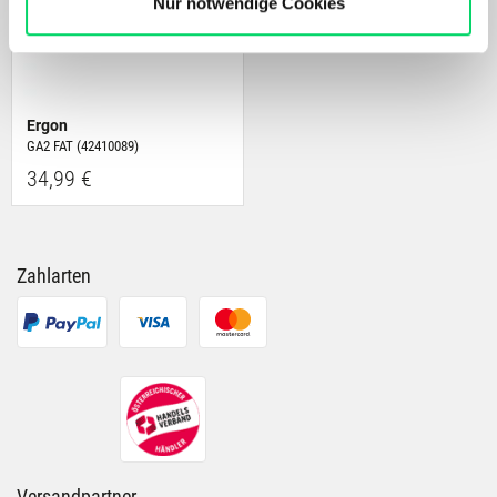
zu personalisieren, Funktionen für soziale Medien
Nur notwendige Cookies
anbieten zu können und die Zugriffe auf unsere Website
zu analysieren. Außerdem geben wir Informationen zu
Deiner Verwendung unserer Website an unsere Partner
für soziale Medien, Werbung und Analysen weiter.
Ergon
Unsere Partner führen diese Informationen
GA2 FAT (42410089)
möglicherweise mit weiteren Daten zusammen, die Du
34,99 €
ihnen bereitgestellt hast oder die sie im Rahmen Deiner
Nutzung der Dienste gesammelt haben.
Zahlarten
Versandpartner