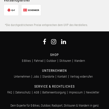
*Die durchgestrichenen Preise entsprechen dem UVP des Herstellers.
SHOP
E-Bikes
Fahrrad
Outdoor
Skitouren
Wandern
UNTERNEHMEN
Unternehmen
Jobs
Standorte
Kontakt
Vertrag widerrufen
SERVICE & RECHTLICHES
FAQ
Datenschutz
AGB
Batterieentsorgung
Impressum
Newsletter
Dein Experte für E-Bikes, Outdoor, Radsport, Skitouren & Wandern in ganz