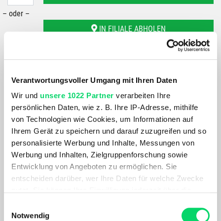
– oder –
IN FILIALE ABHOLEN
GRÖSSE VERFÜGBAR IN
Bergspezl Puch
Bergspezl Wörgl
Verantwortungsvoller Umgang mit Ihren Daten
Bergspezl Haid
Bergspezl Wien 7
Wir und
unsere 1022 Partner
verarbeiten Ihre
Bergspezl Villach
persönlichen Daten, wie z. B. Ihre IP-Adresse, mithilfe
von Technologien wie Cookies, um Informationen auf
Ihrem Gerät zu speichern und darauf zuzugreifen und so
Du hast eine Frage?
personalisierte Werbung und Inhalte, Messungen von
Wir rufen dich an und beraten dich gerne.
Werbung und Inhalten, Zielgruppenforschung sowie
Entwicklung von Angeboten zu ermöglichen. Sie
BESCHREIBUNG
entscheiden darüber, wer Ihre Daten für welche Zwecke
nutzt. Sie können Ihre Einwilligung jederzeit über die
Cookie-Erklärung oder durch Klicken auf das Privacy
Einwilligungsauswahl
Der beliebte GA2 ist jetzt noch langlebiger dank
Trigger Symbol ändern oder widerrufen
Notwendig
austauschbarem End Plug.