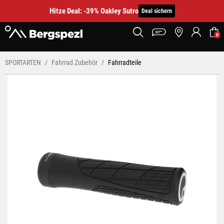
Hitze Deal: -39% Oakley Sutro
Deal sichern
0
SPORTARTEN
Fahrrad Zubehör
Fahrradteile