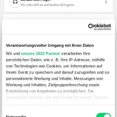
Wir rufen dich an und beraten dich gerne.
BESCHREIBUNG
High-end Bremsbeläge mit einer organischen
Zusammensetzung, die vorgeschliffen und direkt
Verantwortungsvoller Umgang mit Ihren Daten
einsatzbereit ist. Ohne den Aufwand, die Bremsbeläge für
Wir und
unsere 1022 Partner
verarbeiten Ihre
die Nutzung an deinem Fahrrad vorzubereiten. Sie
persönlichen Daten, wie z. B. Ihre IP-Adresse, mithilfe
erreichen ihre beste Bremsleistung bei trockenen
von Technologien wie Cookies, um Informationen auf
Bedingungen und sorgen für die beste Bremsperformance,
Ihrem Gerät zu speichern und darauf zuzugreifen und so
was sie ideal für den wettkampforientierten XC-Einsatz
personalisierte Werbung und Inhalte, Messungen von
macht. Einfache Installation dank der gebogenen
Werbung und Inhalten, Zielgruppenforschung sowie
Unterseite.
Entwicklung von Angeboten zu ermöglichen. Sie
entscheiden darüber, wer Ihre Daten für welche Zwecke
nutzt. Sie können Ihre Einwilligung jederzeit über die
PRODUKTDETAILS
Cookie-Erklärung oder durch Klicken auf das Privacy
Einwilligungsauswahl
Trigger Symbol ändern oder widerrufen
Notwendig