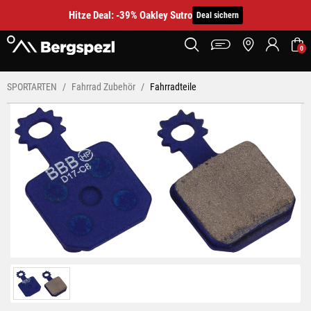
Hitze Deal: -39% Oakley Sutro
Deal sichern
0
SPORTARTEN
Fahrrad Zubehör
Fahrradteile