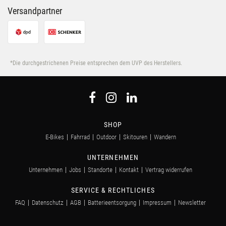
Versandpartner
*Die durchgestrichenen Preise entsprechen dem UVP des Herstellers.
SHOP
E-Bikes
Fahrrad
Outdoor
Skitouren
Wandern
UNTERNEHMEN
Unternehmen
Jobs
Standorte
Kontakt
Vertrag widerrufen
SERVICE & RECHTLICHES
FAQ
Datenschutz
AGB
Batterieentsorgung
Impressum
Newsletter