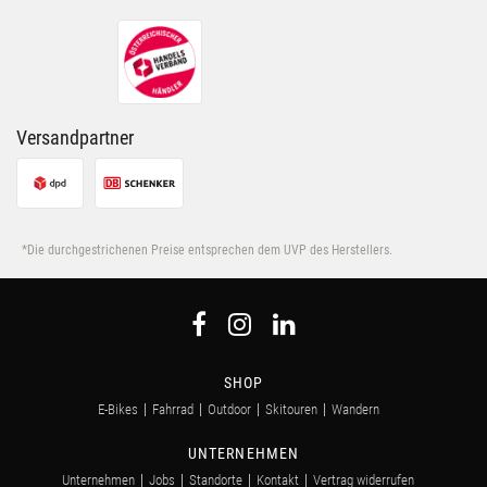
Versandpartner
*Die durchgestrichenen Preise entsprechen dem UVP des Herstellers.
SHOP
E-Bikes
Fahrrad
Outdoor
Skitouren
Wandern
UNTERNEHMEN
Unternehmen
Jobs
Standorte
Kontakt
Vertrag widerrufen