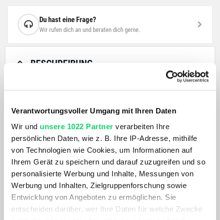
Du hast eine Frage?
Wir rufen dich an und beraten dich gerne.
BESCHREIBUNG
Dein Bike soll so vielseitig sein wie du? Dann findest du im
ACID Schutzblechset genau die richtige Ergänzung, um dich
Verantwortungsvoller Umgang mit Ihren Daten
für Wind und Wetter zu rüsten. Es passt auf die meisten 29'
Wir und
unsere 1022 Partner
verarbeiten Ihre
Mountainbikes mit einer maximalen Reifenbreite von 2,35'
persönlichen Daten, wie z. B. Ihre IP-Adresse, mithilfe
und verfügt über stylische und praktische Feinheiten wie
von Technologien wie Cookies, um Informationen auf
glänzende Icon-Details, das ACID-Adaptersystem und eine
Ihrem Gerät zu speichern und darauf zuzugreifen und so
integrierte Lichtkabel-Führung. Die Schutzbleche sind mit
personalisierte Werbung und Inhalte, Messungen von
unserer ACID Rücklicht-Integration kompatibel. BB-Mount:
Werbung und Inhalten, Zielgruppenforschung sowie
Das Schutzblech wird am Tretlager befestigt. ST-Mount: Das
Entwicklung von Angeboten zu ermöglichen. Sie
Schutzblech in kurzer Bauform wird mit einem Adapter am
entscheiden darüber, wer Ihre Daten für welche Zwecke
Sitzrohr befestigt.