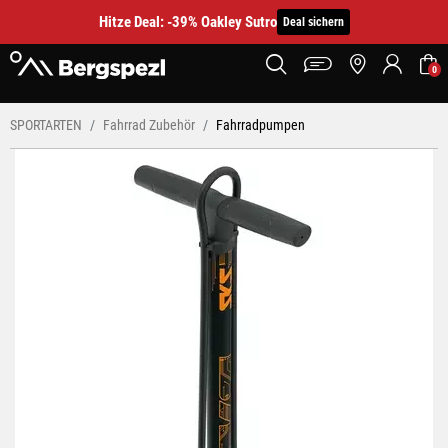
Hitze Deal: -39% Oakley Sutro
Deal sichern
0
SPORTARTEN
Fahrrad Zubehör
Fahrradpumpen