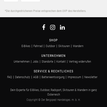
*Die durchgestrichenen Preise entsprechen dem UVP des Herstellers.
SHOP
E-Bikes
Fahrrad
Outdoor
Skitouren
Wandern
UNTERNEHMEN
Unternehmen
Jobs
Standorte
Kontakt
Vertrag widerrufen
SERVICE & RECHTLICHES
FAQ
Datenschutz
AGB
Batterieentsorgung
Impressum
Newsletter
Dein Experte für E-Bikes, Outdoor, Radsport, Skitouren & Wandern in ganz
Österreich
Copyright © Der Bergspezl Handelsges. m. b. H.