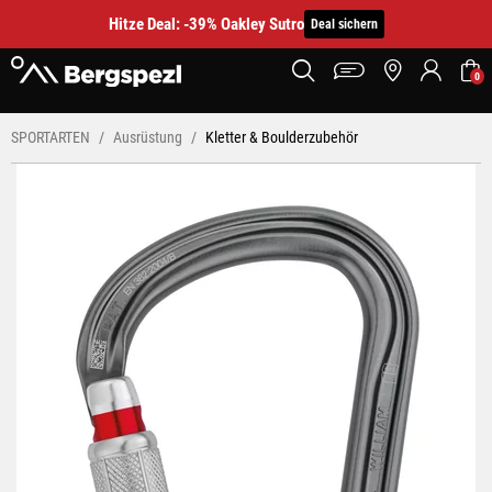
Hitze Deal: -39% Oakley Sutro
Deal sichern
0
SPORTARTEN
Ausrüstung
Kletter & Boulderzubehör