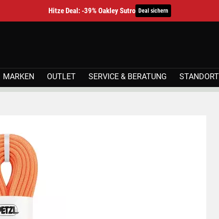
Hitze Deal: -39% Oakley Sutro
Deal sichern
MARKEN
OUTLET
SERVICE & BERATUNG
STANDORT