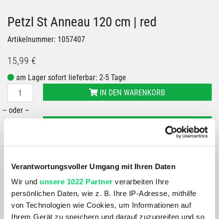
Petzl St Anneau 120 cm | red
Artikelnummer: 1057407
15,99 €
am Lager sofort lieferbar: 2-5 Tage
IN DEN WARENKORB
– oder –
IN FILIALE ABHOLEN
GRÖSSE VERFÜGBAR IN
Bergspezl Puch
Bergspezl Wörgl
Verantwortungsvoller Umgang mit Ihren Daten
Bergspezl Villach
Wir und
unsere 1022 Partner
verarbeiten Ihre
persönlichen Daten, wie z. B. Ihre IP-Adresse, mithilfe
Du hast eine Frage?
von Technologien wie Cookies, um Informationen auf
Wir rufen dich an und beraten dich gerne.
Ihrem Gerät zu speichern und darauf zuzugreifen und so