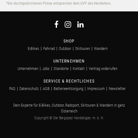
*Die durchgestrichenen Preise entsprechen dem UVP des Herstellers.
SHOP
E-Bikes
Fahrrad
Outdoor
Skitouren
Wandern
UNTERNEHMEN
Unternehmen
Jobs
Standorte
Kontakt
Vertrag widerrufen
SERVICE & RECHTLICHES
FAQ
Datenschutz
AGB
Batterieentsorgung
Impressum
Newsletter
Dein Experte für E-Bikes, Outdoor, Radsport, Skitouren & Wandern in ganz
Österreich
Copyright © Der Bergspezl Handelsges. m. b. H.