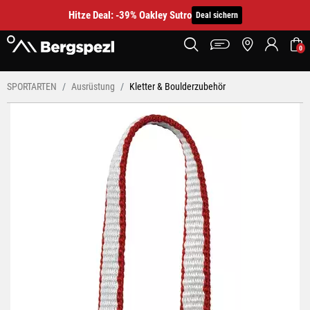
Hitze Deal: -39% Oakley Sutro
Deal sichern
0
SPORTARTEN
Ausrüstung
Kletter & Boulderzubehör