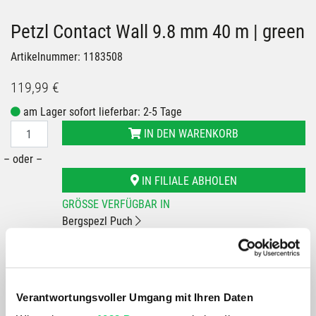
Petzl Contact Wall 9.8 mm 40 m | green
Artikelnummer: 1183508
119,99 €
am Lager sofort lieferbar: 2-5 Tage
IN DEN WARENKORB
– oder –
IN FILIALE ABHOLEN
GRÖSSE VERFÜGBAR IN
Bergspezl Puch
Bergspezl Wörgl
Du hast eine Frage?
Wir rufen dich an und beraten dich gerne.
Verantwortungsvoller Umgang mit Ihren Daten