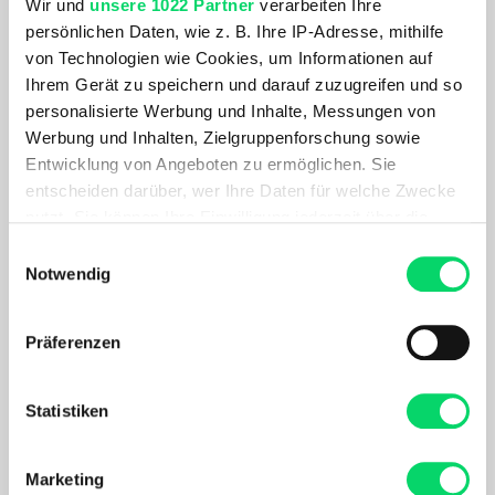
Wir und
unsere 1022 Partner
verarbeiten Ihre
persönlichen Daten, wie z. B. Ihre IP-Adresse, mithilfe
PRODUKTDETAILS
von Technologien wie Cookies, um Informationen auf
Ihrem Gerät zu speichern und darauf zuzugreifen und so
Geschlecht
Einsatzbereich
personalisierte Werbung und Inhalte, Messungen von
Unisex
Hallenklettern, Sportklettern
Werbung und Inhalten, Zielgruppenforschung sowie
Gewicht in g
Produkteigenschaften
Entwicklung von Angeboten zu ermöglichen. Sie
2400
Leicht, griffig, abriebfest,
entscheiden darüber, wer Ihre Daten für welche Zwecke
langlebig / 40 Meter Lang
nutzt. Sie können Ihre Einwilligung jederzeit über die
und 9,8 mm dick
Cookie-Erklärung oder durch Klicken auf das Privacy
Einwilligungsauswahl
Trigger Symbol ändern oder widerrufen
Notwendig
Verwendete Materialien
Materialeigenschaften
Polyamid
EverFlex-Veredelung /
Wenn Sie es erlauben, würden wir auch gerne:
UltraSonic Finish /
Präferenzen
ClimbReady-Technologie
Informationen über Ihre geografische Lage
erfassen, welche bis auf einige Meter genau sein
Produktausstattung
Technologien
können
Statistiken
Mittelmarkierung,
EverFlex / UltraSonic Finish /
Ihr Gerät durch aktives Scannen nach
krangelfreie Wicklung,
ClimbReady
bestimmten Merkmalen (Fingerprinting) identifizieren
verstärkte Seilenden / Dicker
Marketing
Erfahren Sie mehr darüber, wie Ihre persönlichen Daten