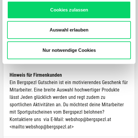
sind vom Umtausch ausgeschlossen.
Maßgeschneidertes Online-Erlebnis mit relevanten
Cookies zulassen
Produkten und Inhalten.
Unser Online Angebot sowie die Funktionalität und
Du bevorzugst eine 300€ Gutscheinkarte via Post? (5-7
Performance unserer Website wird kontinuierlich für Dich
Auswahl erlauben
Werktage)
verbessert.
Auf Wunsch versenden wir Gutscheinkarten per Post.
Bergspezl verwendet Cookies, um Inhalte und Anzeigen
Kontaktiere uns dafür via E-Mail an
webshop@bergspezl.at
zu personalisieren, Funktionen für soziale Medien
Nur notwendige Cookies
<mailto:
webshop@bergspezl.at
>
anbieten zu können und die Zugriffe auf unsere Website
zu analysieren. Außerdem geben wir Informationen zu
Deiner Verwendung unserer Website an unsere Partner
Hinweis für Firmenkunden
für soziale Medien, Werbung und Analysen weiter.
Ein Bergspezl Gutschein ist ein motivierendes Geschenk für
Unsere Partner führen diese Informationen
Mitarbeiter. Eine breite Auswahl hochwertiger Produkte
möglicherweise mit weiteren Daten zusammen, die Du
lässt Jeden glücklich werden und regt zudem zu
ihnen bereitgestellt hast oder die sie im Rahmen Deiner
sportlichen Aktivitäten an. Du möchtest deine Mitarbeiter
Nutzung der Dienste gesammelt haben.
mit Sportgutscheinen vom Bergspezl belohnen?
Kontaktiere uns via E-Mail:
webshop@bergspezl.at
<mailto:
webshop@bergspezl.at
>