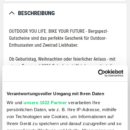
BESCHREIBUNG
OUTDOOR YOU LIFE. BIKE YOUR FUTURE -
Bergspezl-
Gutscheine sind das perfekte Geschenk für Outdoor-
Enthusiasten und Zweirad Liebhaber.
Ob Geburtstag, Weihnachten oder feierlicher Anlass - mit
einem Bergspezl 300€ Gutschein triffst du garantiert die
richtige Wahl und bietest dem/der glücklichen Beschenkten
eine tolle Auswahl hochwertige Produkte von top Marken
wie Ortovox, Patagonia, Dynafit, Cube, KTM und vielen
Verantwortungsvoller Umgang mit Ihren Daten
mehr! Der im Bergspezl Onlineshop erworbenen Gutschein
ist auch in jeder Bergspezl Filiale gültig.
Wir und
unsere 1022 Partner
verarbeiten Ihre
persönlichen Daten, wie z. B. Ihre IP-Adresse, mithilfe
von Technologien wie Cookies, um Informationen auf
PDF - 300€ Gutschein selbst ausdrucken (1 Werktag)
Ihrem Gerät zu speichern und darauf zuzugreifen und so
Das ideale Last-Minute-Geschenk ist nur ein paar Klicks