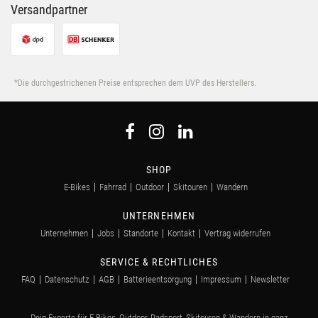
Versandpartner
*Die durchgestrichenen Preise entsprechen dem UVP des Herstellers.
SHOP
E-Bikes
Fahrrad
Outdoor
Skitouren
Wandern
UNTERNEHMEN
Unternehmen
Jobs
Standorte
Kontakt
Vertrag widerrufen
SERVICE & RECHTLICHES
FAQ
Datenschutz
AGB
Batterieentsorgung
Impressum
Newsletter
Dein Experte für E-Bikes, Outdoor, Radsport, Skitouren & Wandern in ganz