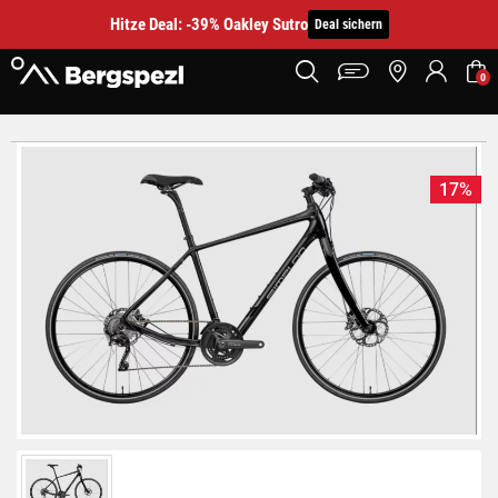
Hitze Deal: -39% Oakley Sutro
Deal sichern
0
17%