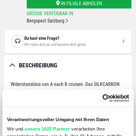
IN FILIALE ABHOLEN
GRÖSSE VERFÜGBAR IN
Bergspezl Salzburg
Du hast eine Frage?
Wir rufen dich an und beraten dich gerne.
BESCHREIBUNG
Widerstandslos von A nach B cruisen. Das SILKCARBON
aus Carbon, gebaut nach dem SIMPLON COMFORT
CONCEPT, ist das perfekte Trekkingrad, ultraleicht,
zuverlässig, perfekt gedämpft. Dazu ein reduziertes Design,
das auf sympathische Art die Zugehörigkeit zur
Verantwortungsvoller Umgang mit Ihren Daten
Premiumklasse signalisiert.
Wir und
unsere 1022 Partner
verarbeiten Ihre