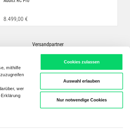
Addict RC Pro
8.499,00 €
Versandpartner
Cookies zulassen
e, mithilfe
 zuzugreifen
Auswahl erlauben
darüber, wer
-Erklärung
Nur notwendige Cookies
Dein Experte für E-Bikes, Outdoor, Radsport, Skitouren & Wandern in ganz
Österreich
Copyright © Der Bergspezl Handelsges. m. b. H.
enau sein