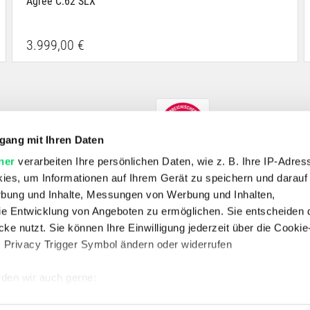
Agree C:62 SLX
3.999,00 €
gang mit Ihren Daten
ner
verarbeiten Ihre persönlichen Daten, wie z. B. Ihre IP-Adress
ies, um Informationen auf Ihrem Gerät zu speichern und darauf
rbung und Inhalte, Messungen von Werbung und Inhalten,
e Entwicklung von Angeboten zu ermöglichen. Sie entscheiden 
SHOP
ke nutzt. Sie können Ihre Einwilligung jederzeit über die Cookie
E-Bikes
Fahrrad
Outdoor
Skitouren
Wandern
s Privacy Trigger Symbol ändern oder widerrufen
UNTERNEHMEN
Unternehmen
Jobs
Standorte
Kontakt
Vertrag widerrufen
den wir auch gerne:
 Ihre geografische Lage erfassen, welche bis auf einige Meter g
SERVICE & RECHTLICHES