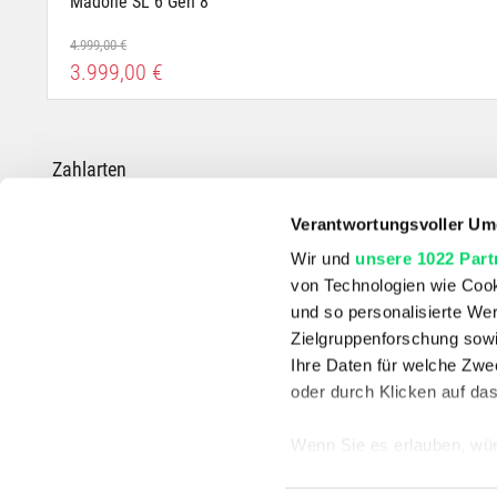
Madone SL 6 Gen 8
4.999,00 €
3.999,00 €
Zahlarten
Verantwortungsvoller Um
Wir und
unsere 1022 Part
von Technologien wie Cook
*Die durchgestrichenen Preise entsprechen dem UVP des Herstellers.
und so personalisierte We
Zielgruppenforschung sowi
Ihre Daten für welche Zwec
oder durch Klicken auf da
Wenn Sie es erlauben, wür
Informationen über