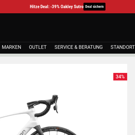
Hitze Deal: -39% Oakley Sutro
Deal sichern
MARKEN
OUTLET
SERVICE & BERATUNG
STANDORT
34%