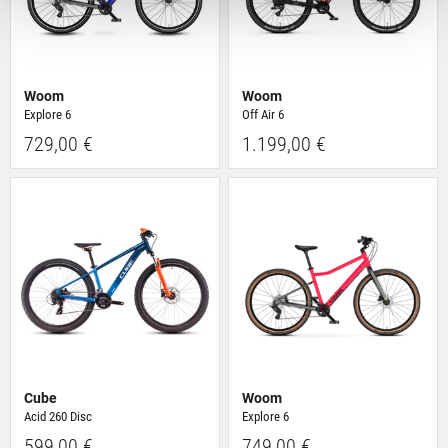
für soziale Medien, Werbung und Analysen weiter.
Unsere Partner führen diese Informationen
möglicherweise mit weiteren Daten zusammen, die Du
ihnen bereitgestellt hast oder die sie im Rahmen Deiner
Woom
Woom
Nutzung der Dienste gesammelt haben.
Explore 6
Off Air 6
729,00 €
1.199,00 €
Cube
Woom
Acid 260 Disc
Explore 6
599,00 €
749,00 €