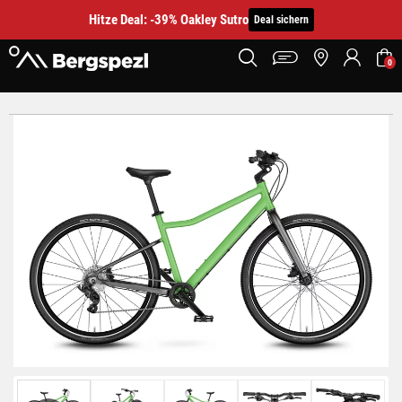
Hitze Deal: -39% Oakley Sutro
Deal sichern
0