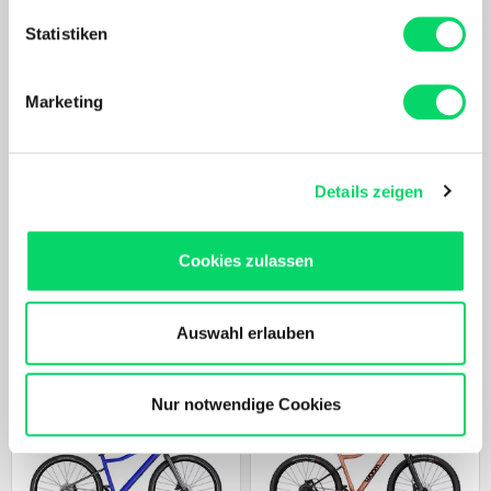
erfassen, welche bis auf einige Meter genau sein
können
Statistiken
Ihr Gerät durch aktives Scannen nach
bestimmten Merkmalen (Fingerprinting) identifizieren
Marketing
Erfahren Sie mehr darüber, wie Ihre persönlichen Daten
verarbeitet werden, und legen Sie Ihre Präferenzen im
Abschnitt Einzelheiten
fest.
Details zeigen
Cube
Nach Akzeptierung profitierst Du von folgenden Vorteilen:
Acid 260 Disc FE
Maßgeschneidertes Online-Erlebnis mit relevanten
599,00 €
Cookies zulassen
Produkten und Inhalten.
Unser Online Angebot sowie die Funktionalität und
ÄHNLICHE PRODUKTE
Performance unserer Website wird kontinuierlich für Dich
Auswahl erlauben
verbessert.
Bergspezl verwendet Cookies, um Inhalte und Anzeigen
zu personalisieren, Funktionen für soziale Medien
Nur notwendige Cookies
anbieten zu können und die Zugriffe auf unsere Website
zu analysieren. Außerdem geben wir Informationen zu
Deiner Verwendung unserer Website an unsere Partner