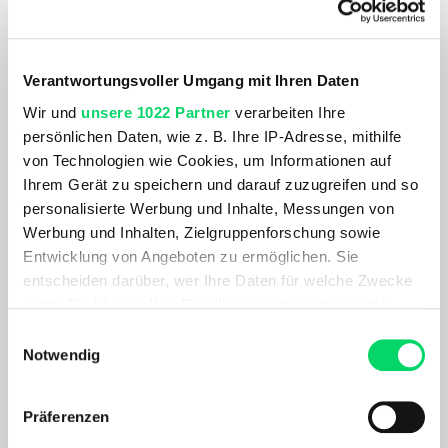
PRODUKTDETAILS
AKTUELL BELIEBT
Verantwortungsvoller Umgang mit Ihren Daten
Wir und
unsere 1022 Partner
verarbeiten Ihre
persönlichen Daten, wie z. B. Ihre IP-Adresse, mithilfe
von Technologien wie Cookies, um Informationen auf
Ihrem Gerät zu speichern und darauf zuzugreifen und so
personalisierte Werbung und Inhalte, Messungen von
Werbung und Inhalten, Zielgruppenforschung sowie
Entwicklung von Angeboten zu ermöglichen. Sie
entscheiden darüber, wer Ihre Daten für welche Zwecke
nutzt. Sie können Ihre Einwilligung jederzeit über die
Cookie-Erklärung oder durch Klicken auf das Privacy
Einwilligungsauswahl
Cube
Woom
Trigger Symbol ändern oder widerrufen
Notwendig
Acid 260 Disc
Explore 6
599,00 €
749,00 €
Wenn Sie es erlauben, würden wir auch gerne:
Präferenzen
Informationen über Ihre geografische Lage