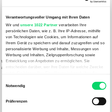
Größe:
GRÖSSE VARIANTE WÄHLEN
Verantwortungsvoller Umgang mit Ihren Daten
Farbe:
Wir und
unsere 1022 Partner
verarbeiten Ihre
WHITE-CHALK
persönlichen Daten, wie z. B. Ihre IP-Adresse, mithilfe
von Technologien wie Cookies, um Informationen auf
279,99 €
Ihrem Gerät zu speichern und darauf zuzugreifen und so
personalisierte Werbung und Inhalte, Messungen von
IN DEN WARENKORB
Werbung und Inhalten, Zielgruppenforschung sowie
Entwicklung von Angeboten zu ermöglichen. Sie
Wähle eine Variante aus, um die Verfügbarkeit in unseren Filialen
entscheiden darüber, wer Ihre Daten für welche Zwecke
anzuzeigen
nutzt. Sie können Ihre Einwilligung jederzeit über die
Du hast eine Frage?
Cookie-Erklärung oder durch Klicken auf das Privacy
Einwilligungsauswahl
Wir rufen dich an und beraten dich gerne.
Trigger Symbol ändern oder widerrufen
Notwendig
Wenn Sie es erlauben, würden wir auch gerne:
BESCHREIBUNG
Präferenzen
Informationen über Ihre geografische Lage
erfassen, welche bis auf einige Meter genau sein