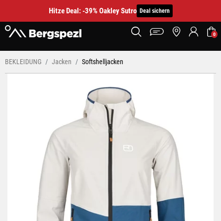
Hitze Deal: -39% Oakley Sutro
Deal sichern
0
BEKLEIDUNG
Jacken
Softshelljacken