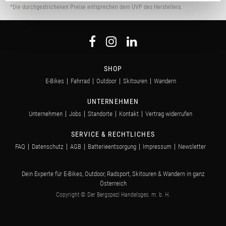
zu analysieren. Außerdem geben wir Informationen zu
*Die durchgestrichenen Preise entsprechen dem UVP des Herstellers.
Deiner Verwendung unserer Website an unsere Partner
für soziale Medien, Werbung und Analysen weiter.
Unsere Partner führen diese Informationen
möglicherweise mit weiteren Daten zusammen, die Du
ihnen bereitgestellt hast oder die sie im Rahmen Deiner
SHOP
Nutzung der Dienste gesammelt haben.
E-Bikes
Fahrrad
Outdoor
Skitouren
Wandern
UNTERNEHMEN
Unternehmen
Jobs
Standorte
Kontakt
Vertrag widerrufen
SERVICE & RECHTLICHES
FAQ
Datenschutz
AGB
Batterieentsorgung
Impressum
Newsletter
Dein Experte für E-Bikes, Outdoor, Radsport, Skitouren & Wandern in ganz
Österreich
Copyright © Der Bergspezl Handelsges. m. b. H.