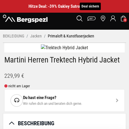
Hitze Deal: -39% Oakley Sutro
Deal sichern
0
BEKLEIDUNG
Jacken
Primaloft & Kunstfaserjacken
Martini Herren Trektech Hybrid Jacket
229,99 €
nicht am Lager
Du hast eine Frage?
Wir rufen dich an und beraten dich gerne.
BESCHREIBUNG