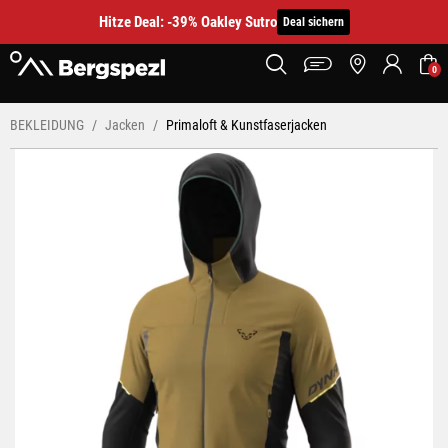
Hitze Deal: -39% Oakley Sutro
Deal sichern
0
BEKLEIDUNG
Jacken
Primaloft & Kunstfaserjacken