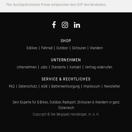
*Die durchgestrichenen Preise entsprechen dem UVP des Herstellers.
SHOP
E-Bikes
Fahrrad
Outdoor
Skitouren
Wandern
UNTERNEHMEN
Unternehmen
Jobs
Standorte
Kontakt
Vertrag widerrufen
SERVICE & RECHTLICHES
FAQ
Datenschutz
AGB
Batterieentsorgung
Impressum
Newsletter
Dein Experte für E-Bikes, Outdoor, Radsport, Skitouren & Wandern in ganz
Österreich
Copyright © Der Bergspezl Handelsges. m. b. H.