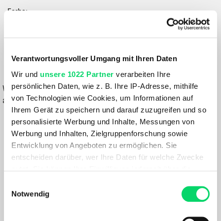
Farbe:
RELIC
199,99 €
Verantwortungsvoller Umgang mit Ihren Daten
IN DEN WARENKORB
Wir und
unsere 1022 Partner
verarbeiten Ihre
persönlichen Daten, wie z. B. Ihre IP-Adresse, mithilfe
Wähle eine Variante aus, um die Verfügbarkeit in unseren Filialen
von Technologien wie Cookies, um Informationen auf
anzuzeigen
Ihrem Gerät zu speichern und darauf zuzugreifen und so
Du hast eine Frage?
personalisierte Werbung und Inhalte, Messungen von
Wir rufen dich an und beraten dich gerne.
Werbung und Inhalten, Zielgruppenforschung sowie
Entwicklung von Angeboten zu ermöglichen. Sie
entscheiden darüber, wer Ihre Daten für welche Zwecke
BESCHREIBUNG
nutzt. Sie können Ihre Einwilligung jederzeit über die
Cookie-Erklärung oder durch Klicken auf das Privacy
Einwilligungsauswahl
Trigger Symbol ändern oder widerrufen
Notwendig
Aktive Isolation für anspruchsvolle Touren: Die Traverse
Polartec® Alpha® Kapuzenjacke für Herren schützt Dich
Wenn Sie es erlauben, würden wir auch gerne:
beim Mountaineering vor dem Auskühlen. In den Bergen