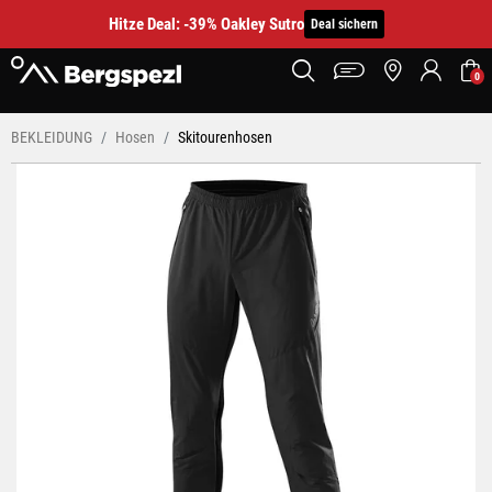
Hitze Deal: -39% Oakley Sutro
Deal sichern
0
BEKLEIDUNG
Hosen
Skitourenhosen