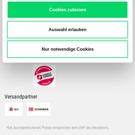
Maßgeschneidertes Online-Erlebnis mit relevanten
PRODUKTDETAILS
Cookies zulassen
Produkten und Inhalten.
Unser Online Angebot sowie die Funktionalität und
Performance unserer Website wird kontinuierlich für Dich
Auswahl erlauben
verbessert.
Zahlarten
Bergspezl verwendet Cookies, um Inhalte und Anzeigen
zu personalisieren, Funktionen für soziale Medien
Nur notwendige Cookies
anbieten zu können und die Zugriffe auf unsere Website
zu analysieren. Außerdem geben wir Informationen zu
Deiner Verwendung unserer Website an unsere Partner
für soziale Medien, Werbung und Analysen weiter.
Unsere Partner führen diese Informationen
möglicherweise mit weiteren Daten zusammen, die Du
Versandpartner
ihnen bereitgestellt hast oder die sie im Rahmen Deiner
Nutzung der Dienste gesammelt haben.
*Die durchgestrichenen Preise entsprechen dem UVP des Herstellers.