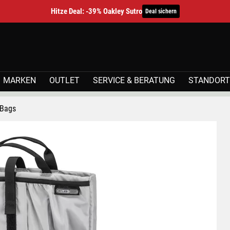
Hitze Deal: -39% Oakley Sutro
Deal sichern
MARKEN
OUTLET
SERVICE & BERATUNG
STANDORT
 Bags