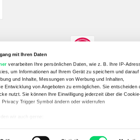
gang mit Ihren Daten
ner
verarbeiten Ihre persönlichen Daten, wie z. B. Ihre IP-Adress
ies, um Informationen auf Ihrem Gerät zu speichern und darauf
rbung und Inhalte, Messungen von Werbung und Inhalten,
e Entwicklung von Angeboten zu ermöglichen. Sie entscheiden 
SHOP
ke nutzt. Sie können Ihre Einwilligung jederzeit über die Cookie
E-Bikes
Fahrrad
Outdoor
Skitouren
Wandern
s Privacy Trigger Symbol ändern oder widerrufen
UNTERNEHMEN
Unternehmen
Jobs
Standorte
Kontakt
Vertrag widerrufen
den wir auch gerne:
 Ihre geografische Lage erfassen, welche bis auf einige Meter g
SERVICE & RECHTLICHES
FAQ
Datenschutz
AGB
Batterieentsorgung
Impressum
Newsletter