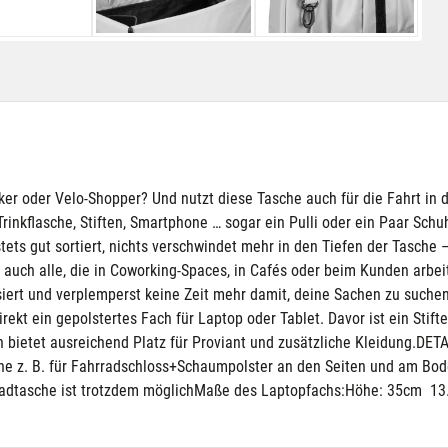
er oder Velo-Shopper? Und nutzt diese Tasche auch für die Fahrt in di
rinkflasche, Stiften, Smartphone … sogar ein Pulli oder ein Paar Sch
t stets gut sortiert, nichts verschwindet mehr in den Tiefen der Tasche
auch alle, die in Coworking-Spaces, in Cafés oder beim Kunden arbeit
siert und verplemperst keine Zeit mehr damit, deine Sachen zu suche
irekt ein gepolstertes Fach für Laptop oder Tablet. Davor ist ein Sti
h bietet ausreichend Platz für Proviant und zusätzliche Kleidung.DET
che z. B. für Fahrradschloss+Schaumpolster an den Seiten und am Bode
Radtasche ist trotzdem möglichMaße des Laptopfachs:Höhe: 35cm 13.