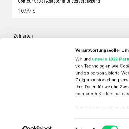
Contour Sattel Adapter in Blisterverpackung
10,99 €
Zahlarten
Verantwortungsvoller Um
Wir und
unsere 1022 Part
von Technologien wie Cook
*Die durchgestrichenen Preise entsprechen dem UVP des Herstellers.
und so personalisierte We
Zielgruppenforschung sowi
Ihre Daten für welche Zwec
oder durch Klicken auf da
Wenn Sie es erlauben, wür
Informationen über
können
Einwilligungsauswahl