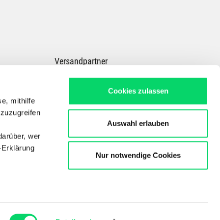
Versandpartner
Cookies zulassen
e, mithilfe
 zuzugreifen
Auswahl erlauben
darüber, wer
-Erklärung
Nur notwendige Cookies
Dein Experte für E-Bikes, Outdoor, Radsport, Skitouren & Wandern in ganz
Österreich
Copyright © Der Bergspezl Handelsges. m. b. H.
enau sein