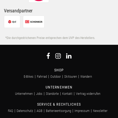
Versandpartner
*Die durchgestrichenen Preise entsprechen dem UVP des Herstellers.
SHOP
E-Bikes
Fahrrad
Outdoor
Skitouren
Wandern
UNTERNEHMEN
Unternehmen
Jobs
Standorte
Kontakt
Vertrag widerrufen
SERVICE & RECHTLICHES
FAQ
Datenschutz
AGB
Batterieentsorgung
Impressum
Newsletter