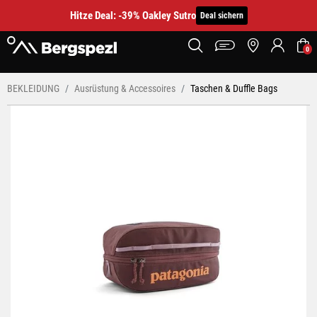
Hitze Deal: -39% Oakley Sutro
Deal sichern
0
BEKLEIDUNG
Ausrüstung & Accessoires
Taschen & Duffle Bags