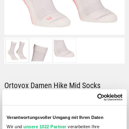
Ortovox Damen Hike Mid Socks
Artikelnummer: 1146704
Größe:
39-41
Verantwortungsvoller Umgang mit Ihren Daten
Wir und
unsere 1022 Partner
verarbeiten Ihre
Farbe: