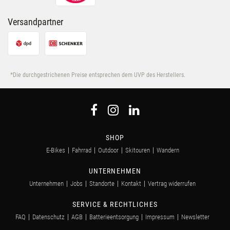
Versandpartner
*Die durchgestrichenen Preise entsprechen dem UVP des Herstellers.
SHOP
E-Bikes
Fahrrad
Outdoor
Skitouren
Wandern
UNTERNEHMEN
Unternehmen
Jobs
Standorte
Kontakt
Vertrag widerrufen
SERVICE & RECHTLICHES
FAQ
Datenschutz
AGB
Batterieentsorgung
Impressum
Newsletter