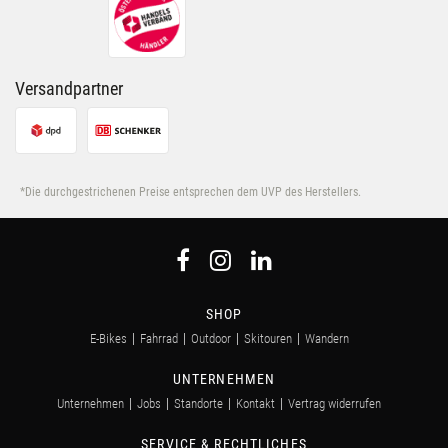
Nutzung der Dienste gesammelt haben.
Versandpartner
*Die durchgestrichenen Preise entsprechen dem UVP des Herstellers.
SHOP
E-Bikes
Fahrrad
Outdoor
Skitouren
Wandern
UNTERNEHMEN
Unternehmen
Jobs
Standorte
Kontakt
Vertrag widerrufen
SERVICE & RECHTLICHES