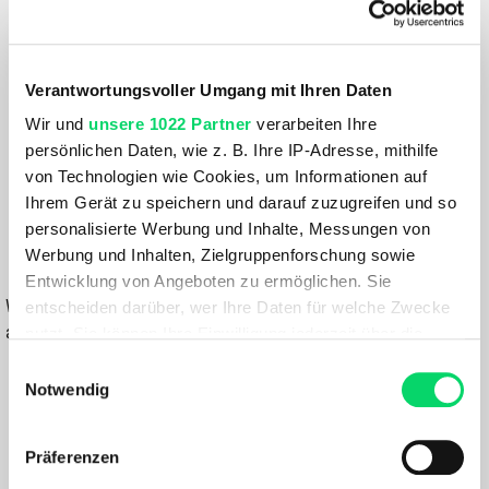
Größenberater
Größe:
10
Verantwortungsvoller Umgang mit Ihren Daten
Wir und
unsere 1022 Partner
verarbeiten Ihre
Farbe:
persönlichen Daten, wie z. B. Ihre IP-Adresse, mithilfe
BLACK
von Technologien wie Cookies, um Informationen auf
Ihrem Gerät zu speichern und darauf zuzugreifen und so
39,99 €
personalisierte Werbung und Inhalte, Messungen von
Werbung und Inhalten, Zielgruppenforschung sowie
IN DEN WARENKORB
Entwicklung von Angeboten zu ermöglichen. Sie
Wähle eine Variante aus, um die Verfügbarkeit in unseren Filialen
entscheiden darüber, wer Ihre Daten für welche Zwecke
anzuzeigen
nutzt. Sie können Ihre Einwilligung jederzeit über die
Cookie-Erklärung oder durch Klicken auf das Privacy
Einwilligungsauswahl
Du hast eine Frage?
Trigger Symbol ändern oder widerrufen
Notwendig
Wir rufen dich an und beraten dich gerne.
Wenn Sie es erlauben, würden wir auch gerne:
Präferenzen
Informationen über Ihre geografische Lage
PRODUKTDETAILS